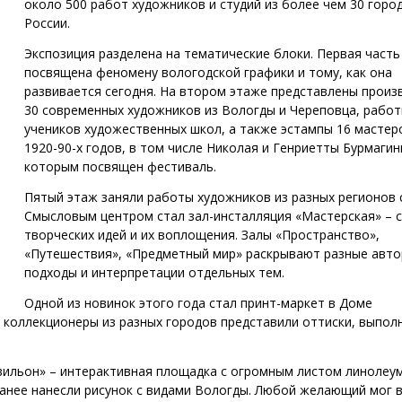
около 500 работ художников и студий из более чем 30 горо
России.
Экспозиция разделена на тематические блоки. Первая часть
посвящена феномену вологодской графики и тому, как она
развивается сегодня. На втором этаже представлены произ
30 современных художников из Вологды и Череповца, рабо
учеников художественных школ, а также эстампы 16 мастер
1920-90-х годов, в том числе Николая и Генриетты Бурмагин
которым посвящен фестиваль.
Пятый этаж заняли работы художников из разных регионов 
Смысловым центром стал зал-инсталляция «Мастерская» – 
творческих идей и их воплощения. Залы «Пространство»,
«Путешествия», «Предметный мир» раскрывают разные авто
подходы и интерпретации отдельных тем.
Одной из новинок этого года стал принт-маркет в Доме
и коллекционеры из разных городов представили оттиски, выпо
вильон» – интерактивная площадка с огромным листом линолеу
ранее нанесли рисунок с видами Вологды. Любой желающий мог 