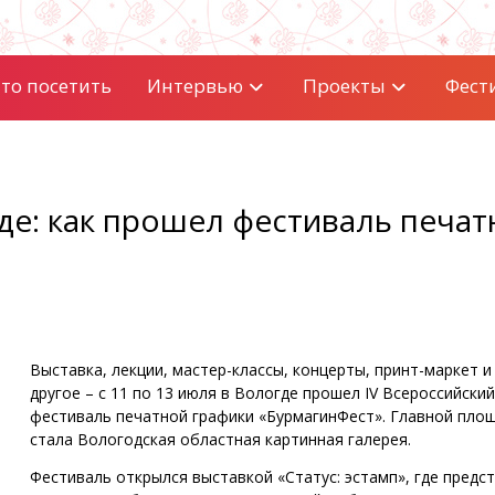
то посетить
Интервью
Проекты
Фест
де: как прошел фестиваль печа
Выставка, лекции, мастер-классы, концерты, принт-маркет и
другое – с 11 по 13 июля в Вологде прошел IV Всероссийский
фестиваль печатной графики «БурмагинФест». Главной пло
стала Вологодская областная картинная галерея.
Фестиваль открылся выставкой «Статус: эстамп», где предс