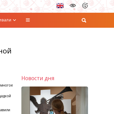
ивали
тной
Новости дня
 многое
щадкой
тавили