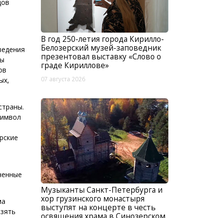
дов
В год 250-летия города Кирилло-
Белозерский музей-заповедник
ведения
презентовал выставку «Слово о
ты
граде Кириллове»
ов
07 августа 2026
ых,
страны.
символ
рские
лненные
Музыканты Санкт-Петербурга и
хор грузинского монастыря
ма
выступят на концерте в честь
взять
освящения храма в Синозерском