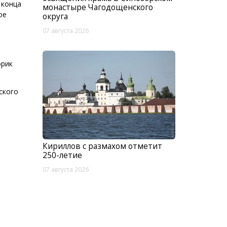
 конца
монастыре Чагодощенского
ое
округа
07 августа 2026
орик
ского
Кириллов с размахом отметит
250-летие
07 августа 2026