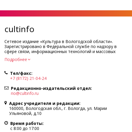
cultinfo
Сетевое издание «Культура в Вологодской области».
Зарегистрировано в Федеральной службе по надзору в
сфере связи, информационных технологий и массовых
коммуникаций.
Подробнее
Регистрационный номер и дата принятия решения о
регистрации: ЭЛ № ФС77-83275 от 19 мая 2022 г.
Тел/факс:
Учредитель КУ ВО «Информационно-аналитический центр
+7 (8172) 21-04-24
культуры»
Адрес учредителя и редакции: 160000, Вологодская обл., г.
Редакционно-издательский отдел:
Вологда, ул. Марии Ульяновой, д.10
rio@cultinfo.ru
Главный редактор — Легчанова Елена Григорьевна
Адрес учредителя и редакции:
Политика в отношении обработки персональных данных
160000, Вологодская обл., г. Вологда, ул. Марии
Ульяновой, д.10
При полном или частичном использовании информации
портала гиперссылка на cultinfo.ru обязательна.
Время работы:
Редакция не несет ответственности за достоверность
с 8:00 до 17:00
информации, содержащейся в рекламных объявлениях.