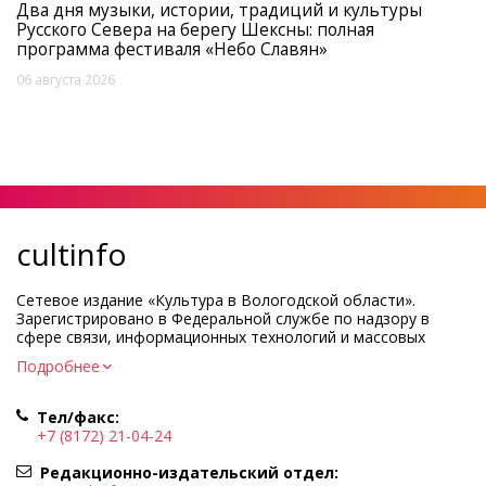
Два дня музыки, истории, традиций и культуры
Русского Севера на берегу Шексны: полная
программа фестиваля «Небо Славян»
06 августа 2026
cultinfo
Сетевое издание «Культура в Вологодской области».
Зарегистрировано в Федеральной службе по надзору в
сфере связи, информационных технологий и массовых
коммуникаций.
Подробнее
Регистрационный номер и дата принятия решения о
регистрации: ЭЛ № ФС77-83275 от 19 мая 2022 г.
Тел/факс:
Учредитель КУ ВО «Информационно-аналитический центр
+7 (8172) 21-04-24
культуры»
Адрес учредителя и редакции: 160000, Вологодская обл., г.
Редакционно-издательский отдел:
Вологда, ул. Марии Ульяновой, д.10