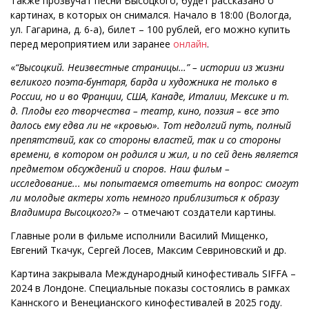
Также прозвучат песни Высоцкого, будет рассказано о
картинах, в которых он снимался. Начало в 18:00 (Вологда,
ул. Гагарина, д. 6-а), билет – 100 рублей, его можно купить
перед мероприятием или заранее
онлайн
.
«
“Высоцкий. Неизвестные страницы…” – истории из жизни
великого поэта-бунтаря, барда и художника не только в
России, но и во Франции, США, Канаде, Италии, Мексике и т.
д. Плоды его творчества – театр, кино, поэзия – все это
далось ему едва ли не «кровью». Тот недолгий путь, полный
препятствий, как со стороны властей, так и со стороны
времени, в котором он родился и жил, и по сей день является
предметом обсуждений и споров. Наш фильм –
исследование... мы попытаемся ответить на вопрос: смогут
ли молодые актеры хоть немного приблизиться к образу
Владимира Высоцкого?
» – отмечают создатели картины.
Главные роли в фильме исполнили Василий Мищенко,
Евгений Ткачук, Сергей Лосев, Максим Севриновский и др.
Картина закрывала Международный кинофестиваль SIFFA –
2024 в Лондоне. Специальные показы состоялись в рамках
Каннского и Венецианского кинофестивалей в 2025 году.