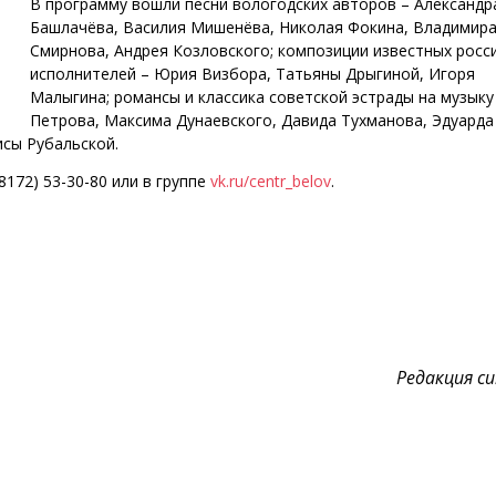
В программу вошли песни вологодских авторов – Александр
Башлачёва, Василия Мишенёва, Николая Фокина, Владимир
Смирнова, Андрея Козловского; композиции известных росс
исполнителей – Юрия Визбора, Татьяны Дрыгиной, Игоря
Малыгина; романсы и классика советской эстрады на музыку
Петрова, Максима Дунаевского, Давида Тухманова, Эдуарда
исы Рубальской.
8172) 53-30-80 или в группе
vk.ru/centr_belov
.
Редакция cul