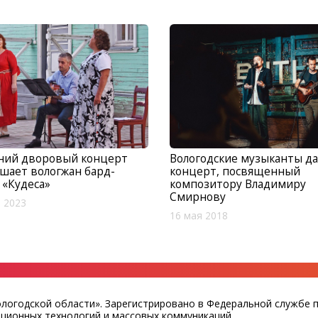
тний дворовый концерт
Вологодские музыканты д
шает вологжан бард-
концерт, посвященный
 «Кудеса»
композитору Владимиру
Смирнову
 2023
16 мая 2018
ологодской области». Зарегистрировано в Федеральной службе 
ационных технологий и массовых коммуникаций.