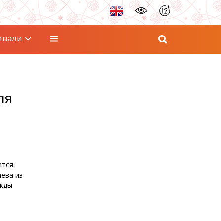
ивали
ля
ится
аева из
ежды