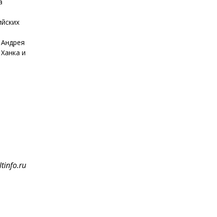
а
а
ийских
 Андрея
 Ханка и
tinfo.ru