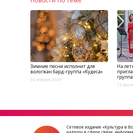
Зимние песни исполнит для
На ле
вологжан бард-группа «Кудеса»
пригла
группа
02 января 2026
13 июня
Сетевое издание «Культура в В
надзору в сфере связи, информ