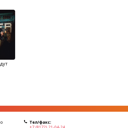
адут
по
Тел/факс:
+7 (8172) 21-04-24