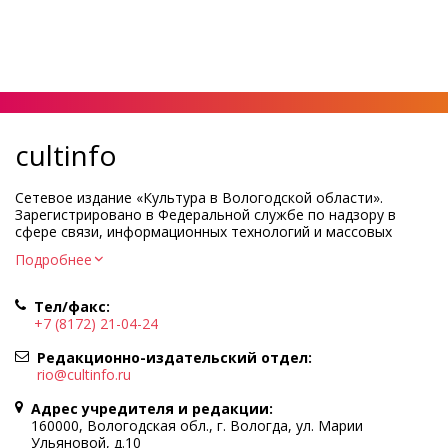
cultinfo
Сетевое издание «Культура в Вологодской области».
Зарегистрировано в Федеральной службе по надзору в
сфере связи, информационных технологий и массовых
коммуникаций.
Подробнее
Регистрационный номер и дата принятия решения о
регистрации: ЭЛ № ФС77-83275 от 19 мая 2022 г.
Тел/факс:
Учредитель КУ ВО «Информационно-аналитический центр
+7 (8172) 21-04-24
культуры»
Адрес учредителя и редакции: 160000, Вологодская обл., г.
Редакционно-издательский отдел:
Вологда, ул. Марии Ульяновой, д.10
rio@cultinfo.ru
Главный редактор — Легчанова Елена Григорьевна
Адрес учредителя и редакции:
Политика в отношении обработки персональных данных
160000, Вологодская обл., г. Вологда, ул. Марии
Ульяновой, д.10