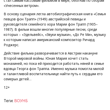
стал самым кассовым фильмом в мире, обогнав по сборам
«Унесенных ветром».
В основу сценария легла автобиографическая книга «Семья
певцов фон Трапп» (1949) австрийской певицы и
руководителя семейного хора Марии фон Трапп (1905–
1987). В фильм вошли многие популярные песни, среди
которых – «Эдельвейс», «Звуки музыки», «До Ре Ми», музыку
к которым написал американский композитор Ричард
Роджерс.
Действие фильма разворачивается в Австрии накануне
Второй мировой войны. Юная Мария хочет стать
монахиней, но пока ей приходится работать няней в семье
вдовца Георга фон Траппа. Именно музыка помогла милой
и талантливой воспитательнице найти путь к сердцам его
семерых детей…
12+
Теги:
ВОУНБ