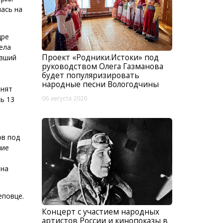
ась на
дре
ела
Проект «Родники.Истоки» под
ывший
руководством Олега Газманова
будет популяризировать
народные песни Вологодчины
снят
06 августа 2026
ь 13
ов под
ние
 на
еповце.
о
Концерт с участием народных
артистов России и кинопоказы в