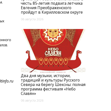
м.
честь 85-летия подвига летчика
Евгения Преображенского
пройдут в Кирилловском округе
06 августа 2026
ных
онного
алов.
Два дня музыки, истории,
традиций и культуры Русского
tinfo.ru
Севера на берегу Шексны: полная
программа фестиваля «Небо
Славян»
06 августа 2026