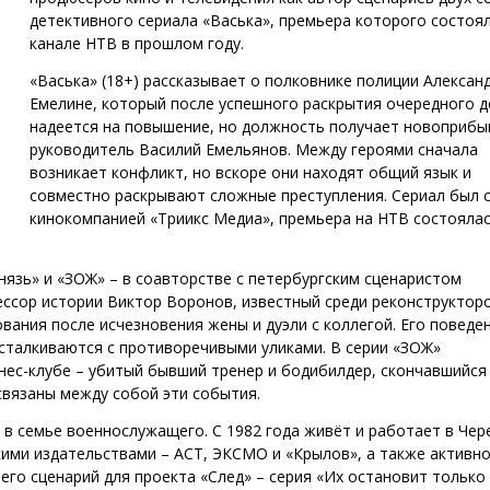
детективного сериала «Васька», премьера которого состоял
канале НТВ в прошлом году.
«Васька» (18+) рассказывает о полковнике полиции Алексан
Емелине, который после успешного раскрытия очередного д
надеется на повышение, но должность получает новоприб
руководитель Василий Емельянов. Между героями сначала
возникает конфликт, но вскоре они находят общий язык и
совместно раскрывают сложные преступления. Сериал был 
кинокомпанией «Триикс Медиа», премьера на НТВ состоялас
нязь» и «ЗОЖ» – в соавторстве с петербургским сценаристом
ссор истории Виктор Воронов, известный среди реконструктор
вания после исчезновения жены и дуэли с коллегой. Его поведе
 сталкиваются с противоречивыми уликами. В серии «ЗОЖ»
нес-клубе – убитый бывший тренер и бодибилдер, скончавшийся
связаны между собой эти события.
 в семье военнослужащего. С 1982 года живёт и работает в Чер
кими издательствами – АСТ, ЭКСМО и «Крылов», а также активн
 его сценарий для проекта «След» – серия «Их остановит только