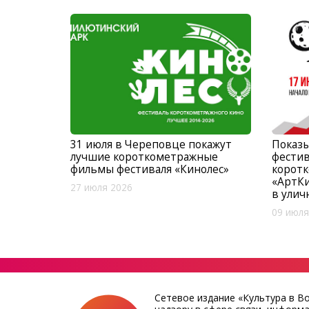
31 июля в Череповце покажут
Показ
лучшие короткометражные
фестив
фильмы фестиваля «Кинолес»
корот
«АртК
27 июля 2026
в улич
09 июля
Сетевое издание «Культура в В