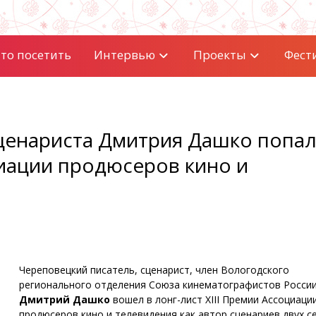
то посетить
Интервью
Проекты
Фест
ценариста Дмитрия Дашко попал
иации продюсеров кино и
Череповецкий писатель, сценарист, член Вологодского
регионального отделения Союза кинематографистов Росси
Дмитрий Дашко
вошел в лонг-лист XIII Премии Ассоциаци
продюсеров кино и телевидения как автор сценариев двух с