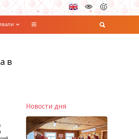
ивали
а в
Новости дня
и
и
ерий