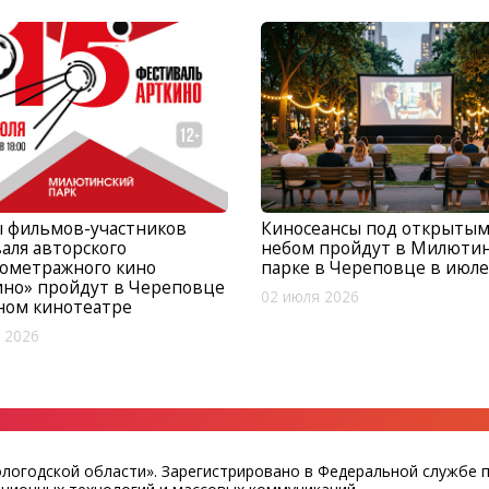
ы фильмов-участников
Киносеансы под открыты
аля авторского
небом пройдут в Милюти
кометражного кино
парке в Череповце в июле
ино» пройдут в Череповце
02 июля 2026
ном кинотеатре
 2026
ологодской области». Зарегистрировано в Федеральной службе 