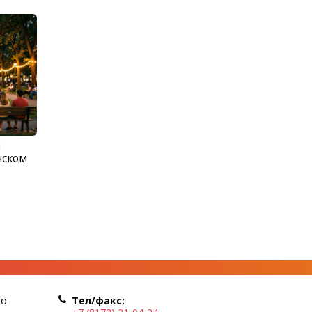
м
нском
по
Тел/факс: