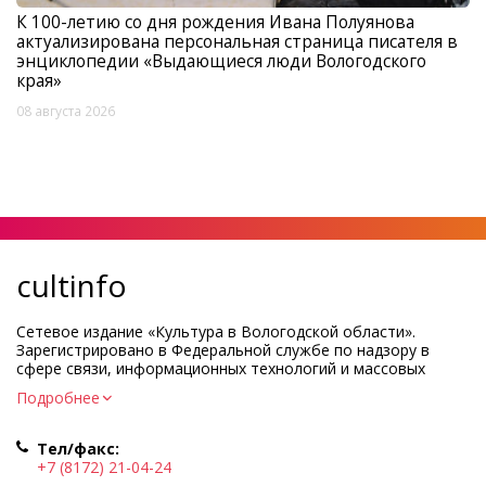
К 100-летию со дня рождения Ивана Полуянова
актуализирована персональная страница писателя в
энциклопедии «Выдающиеся люди Вологодского
края»
08 августа 2026
cultinfo
Сетевое издание «Культура в Вологодской области».
Зарегистрировано в Федеральной службе по надзору в
сфере связи, информационных технологий и массовых
коммуникаций.
Подробнее
Регистрационный номер и дата принятия решения о
регистрации: ЭЛ № ФС77-83275 от 19 мая 2022 г.
Тел/факс:
Учредитель КУ ВО «Информационно-аналитический центр
+7 (8172) 21-04-24
культуры»