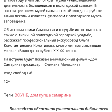
В 1968 году в ней был открыт музей «Революционная
деятельность большевиков в вологодской ссылке». В
настоящее время музей называется «Вологда на рубеже
XIX-XX веков» и является филиалом Вологодского музея-
заповедника.
Об истории семьи Самариных и о судьбе их потомков, а
также о типичной вологодской городской усадьбе,
расскажет профессиональный экскурсовод Ольга
Константиновна Колотилова, много лет возглавлявшая
филиал «Вологда на рубеже XIX-XX веков».
На встрече будет показан анимационный фильм «Дом
Самарина» (режиссер – Снежана Малашина).
Вход свободный.
12+
Теги:
ВОУНБ
,
дом купца самарина
Вологодская областная универсальная библиотека