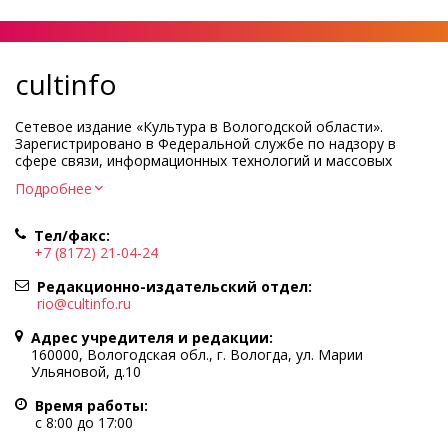
cultinfo
Сетевое издание «Культура в Вологодской области».
Зарегистрировано в Федеральной службе по надзору в
сфере связи, информационных технологий и массовых
коммуникаций.
Подробнее
Регистрационный номер и дата принятия решения о
регистрации: ЭЛ № ФС77-83275 от 19 мая 2022 г.
Тел/факс:
Учредитель КУ ВО «Информационно-аналитический центр
+7 (8172) 21-04-24
культуры»
Адрес учредителя и редакции: 160000, Вологодская обл., г.
Редакционно-издательский отдел:
Вологда, ул. Марии Ульяновой, д.10
rio@cultinfo.ru
Главный редактор — Легчанова Елена Григорьевна
Адрес учредителя и редакции:
Политика в отношении обработки персональных данных
160000, Вологодская обл., г. Вологда, ул. Марии
Ульяновой, д.10
При полном или частичном использовании информации
портала гиперссылка на cultinfo.ru обязательна.
Время работы:
Редакция не несет ответственности за достоверность
с 8:00 до 17:00
информации, содержащейся в рекламных объявлениях.