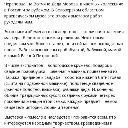
Череповца, на Вотчине Деда Мороза, в частных коллекциях
в России и за рубежом. В Белозерском областном
краеведческом музее это вторая выставка работ
рукодельницы.
Экспозиция «Ремесло в наследство» – это личная коллекция
мастера, бережно хранимая реликвия. Некоторым
предметам уже более ста лет, но и сейчас они выглядят как
новые. Работы выполнены прабабушкой, бабушкой, мамой
и самой Еленой Петровной.
В числе экспонатов – вологодское кружево, подарок к
свадьбе прабабушки – швейная машинка, привезенная из
Парижа, приданое к свадьбе – сорочка нижняя батистовая
(сшита на подаренной машинке), полотенце свадебное
(льняное полотно, вышивка), рубашки деда. И, конечно,
обилие традиционных кукол, созданных руками четырёх
поколений женщин этой семьи. Каждый предмет – немой
свидетель истории, любви и терпения.
Выставка «Ремесло в наследство» понравится всем, кто
интересуется народным творчеством, краеведением и