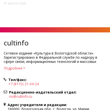
07 августа 2026
cultinfo
Сетевое издание «Культура в Вологодской области».
Зарегистрировано в Федеральной службе по надзору в
сфере связи, информационных технологий и массовых
коммуникаций.
Подробнее
Регистрационный номер и дата принятия решения о
регистрации: ЭЛ № ФС77-83275 от 19 мая 2022 г.
Тел/факс:
Учредитель КУ ВО «Информационно-аналитический центр
+7 (8172) 21-04-24
культуры»
Адрес учредителя и редакции: 160000, Вологодская обл., г.
Редакционно-издательский отдел:
Вологда, ул. Марии Ульяновой, д.10
rio@cultinfo.ru
Главный редактор — Легчанова Елена Григорьевна
Адрес учредителя и редакции:
Политика в отношении обработки персональных данных
160000, Вологодская обл., г. Вологда, ул. Марии