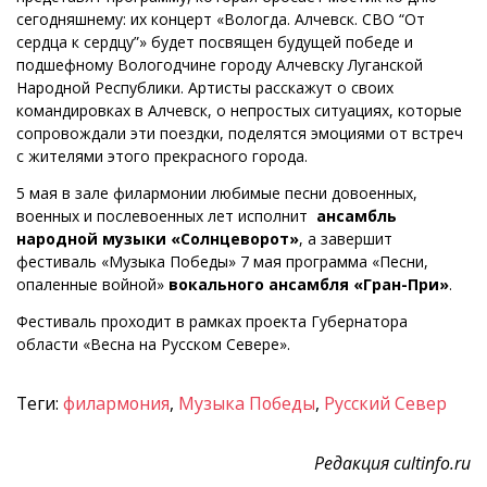
сегодняшнему: их концерт «Вологда. Алчевск. СВО “От
сердца к сердцу”» будет посвящен будущей победе и
подшефному Вологодчине городу Алчевску Луганской
Народной Республики. Артисты расскажут о своих
командировках в Алчевск, о непростых ситуациях, которые
сопровождали эти поездки, поделятся эмоциями от встреч
с жителями этого прекрасного города.
5 мая в зале филармонии любимые песни довоенных,
военных и послевоенных лет исполнит
ансамбль
народной музыки «Солнцеворот»
, а завершит
фестиваль «Музыка Победы» 7 мая программа «Песни,
опаленные войной»
вокального ансамбля «Гран-При»
.
Фестиваль проходит в рамках проекта Губернатора
области «Весна на Русском Севере».
Теги:
филармония
,
Музыка Победы
,
Русский Север
Редакция cultinfo.ru