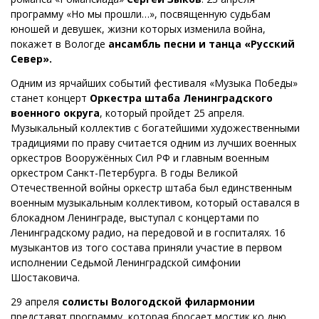
программу «Но мы прошли…», посвященную судьбам
юношей и девушек, жизни которых изменила война,
покажет в Вологде
ансамбль песни и танца «Русский
Север».
Одним из ярчайших событий фестиваля «Музыка Победы»
станет концерт
Оркестра штаба Ленинградского
военного округа
, который пройдет 25 апреля.
Музыкальный коллектив с богатейшими художественными
традициями по праву считается одним из лучших военных
оркестров Вооружённых Сил РФ и главным военным
оркестром Санкт-Петербурга. В годы Великой
Отечественной войны оркестр штаба был единственным
военным музыкальным коллективом, который оставался в
блокадном Ленинграде, выступал с концертами по
Ленинградскому радио, на передовой и в госпиталях. 16
музыкантов из того состава приняли участие в первом
исполнении Седьмой Ленинградской симфонии
Шостаковича.
29 апреля
солисты Вологодской филармонии
представят программу, которая бросает мостик ко дню