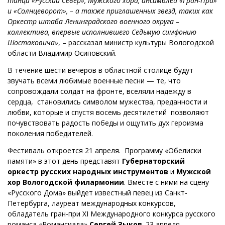
танца «Русский Север», Мужского хора, ансамблей «Гран-При»
и «Солнцеворот», – а также приглашенных звезд, таких как
Оркестр штаба Ленинградского военного округа –
коллектива, впервые исполнившего Седьмую симфонию
Шостаковича»
, – рассказал министр культуры Вологодской
области Владимир Осиповский.
В течение шести вечеров в областной столице будут
звучать всеми любимые военные песни — те, что
сопровождали солдат на фронте, вселяли надежду в
сердца, становились символом мужества, преданности и
любви, которые и спустя восемь десятилетий позволяют
почувствовать радость победы и ощутить дух героизма
поколения победителей.
Фестиваль откроется 21 апреля. Программу «Обелиски
памяти» в этот день представят
Губернаторский
оркестр русских народных инструментов
и
Мужской
хор Вологодской филармонии
. Вместе с ними на сцену
«Русского Дома» выйдет известный певец из Санкт-
Петербурга, лауреат международных конкурсов,
обладатель гран-при XI Международного конкурса русского
романса «Романсиада»
Сергей Зыков
. 23 апреля