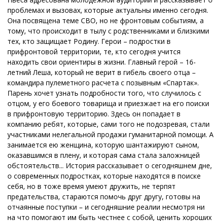
проблемах и вызовах, которые актуальны именно сегодня.
Она посвящена теме СВО, но не фронтовым событиям, а
тому, что происходит в тылу с родственниками и близкими
тех, кто защищает Родину. Герои – подростки в
прифронтовой территории, те, кто сегодня учится
находить свои ориентиры в жизни. Главный герой – 16-
летний Леша, который не верит в гибель своего отца –
командира пулеметного расчета с позывным «Спартак».
Парень хочет узнать подробности того, что случилось с
отцом, у его боевого товарища и приезжает на его поиски
в прифронтовую территорию. Здесь он попадает в
компанию ребят, которые, сами того не подозревая, стали
участниками нелегальной продажи гуманитарной помощи. А
занимается ею женщина, которую шантажируют сыном,
оказавшимся в плену, и которая сама стала заложницей
обстоятельств... История рассказывает о сегодняшнем дне,
о современных подростках, которые находятся в поиске
себя, но в тоже время умеют дружить, не терпят
предательства, стараются помочь друг другу, готовы на
отчаянные поступки – и сегодняшние реалии несмотря ни
на что помогают им быть честнее с собой, ценить хороших