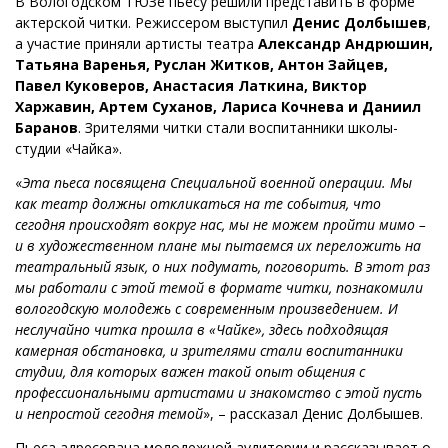
В Вологодском ТЮЗе пьесу решили представить в форме
актерской читки. Режиссером выступил
Денис Долбышев
,
а участие приняли артисты театра
Александр Андрюшин,
Татьяна Варенья, Руслан Житков, Антон Зайцев,
Павел Куковеров, Анастасия Латкина, Виктор
Харжавин, Артем Суханов, Лариса Кочнева и Даниил
Баранов
. Зрителями читки стали воспитанники школы-
студии «Чайка».
«
Эта пьеса посвящена Специальной военной операции. Мы
как театр должны откликаться на те события, что
сегодня происходят вокруг нас, мы не можем пройти мимо –
и в художественном плане мы пытаемся их переложить на
театральный язык, о них подумать, поговорить. В этот раз
мы работали с этой темой в формате читки, познакомили
вологодскую молодежь с современным произведением. И
неслучайно читка прошла в «Чайке», здесь подходящая
камерная обстановка, и зрителями стали воспитанники
студии, для которых важен такой опыт общения с
профессиональными артистами и знакомство с этой пусть
и непростой сегодня темой
», – рассказал Денис Долбышев.
Пьеса адресована молодежной аудитории и рассказывает о