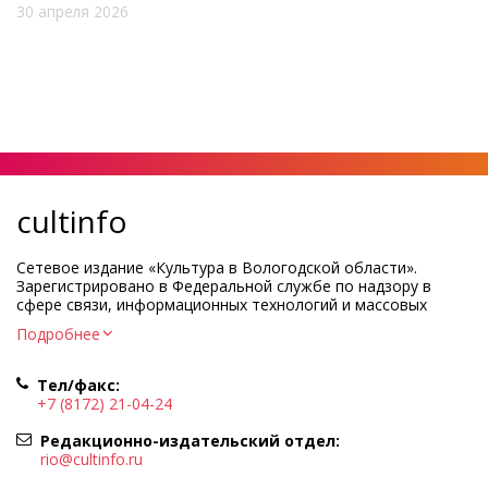
30 апреля 2026
cultinfo
Сетевое издание «Культура в Вологодской области».
Зарегистрировано в Федеральной службе по надзору в
сфере связи, информационных технологий и массовых
коммуникаций.
Подробнее
Регистрационный номер и дата принятия решения о
регистрации: ЭЛ № ФС77-83275 от 19 мая 2022 г.
Тел/факс:
Учредитель КУ ВО «Информационно-аналитический центр
+7 (8172) 21-04-24
культуры»
Адрес учредителя и редакции: 160000, Вологодская обл., г.
Редакционно-издательский отдел:
Вологда, ул. Марии Ульяновой, д.10
rio@cultinfo.ru
Главный редактор — Легчанова Елена Григорьевна