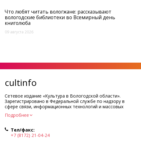
Что любят читать вологжане: рассказывают
вологодские библиотеки во Всемирный день
книголюба
09 августа 2026
cultinfo
Сетевое издание «Культура в Вологодской области».
Зарегистрировано в Федеральной службе по надзору в
сфере связи, информационных технологий и массовых
коммуникаций.
Подробнее
Регистрационный номер и дата принятия решения о
регистрации: ЭЛ № ФС77-83275 от 19 мая 2022 г.
Тел/факс:
Учредитель КУ ВО «Информационно-аналитический центр
+7 (8172) 21-04-24
культуры»