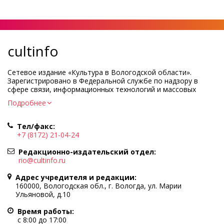
cultinfo
Сетевое издание «Культура в Вологодской области».
Зарегистрировано в Федеральной службе по надзору в
сфере связи, информационных технологий и массовых
коммуникаций.
Подробнее
Регистрационный номер и дата принятия решения о
регистрации: ЭЛ № ФС77-83275 от 19 мая 2022 г.
Тел/факс:
Учредитель КУ ВО «Информационно-аналитический центр
+7 (8172) 21-04-24
культуры»
Адрес учредителя и редакции: 160000, Вологодская обл., г.
Редакционно-издательский отдел:
Вологда, ул. Марии Ульяновой, д.10
rio@cultinfo.ru
Главный редактор — Легчанова Елена Григорьевна
Адрес учредителя и редакции:
Политика в отношении обработки персональных данных
160000, Вологодская обл., г. Вологда, ул. Марии
Ульяновой, д.10
При полном или частичном использовании информации
портала гиперссылка на cultinfo.ru обязательна.
Время работы:
Редакция не несет ответственности за достоверность
с 8:00 до 17:00