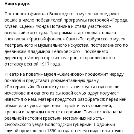
Новгороде
.
Постановка филиала Вологодского музея-заповедника
вошла в число победителей программы гастролей «Города.
Музеи. Сцены» Фонда Потанина и стала участником
всероссийского тура. Программа стартовала с показа
спектакля «Красный фонарь» Санкт-Петербургского музея
театрального и музыкального искусства, поставленного по
дневникам Владимира Теляковского – последнего
директора Императорских театров, отправленного в
отставку весной 1917 года.
«Театр на повети» музея «Семенково» продолжит череду
показов и представит документальную драму
«Потерянный». По сюжету спектакля спустя годы после
исчезновения одного из сыновей семья вдруг получает
известия о нем. Матери предстоит разобраться: перед ней
обман или чудо, а зрителю – пройти путь сомнений,
тревоги и надежды вместе с героями. Пьеса основана на
реальной истории крестьян Истоминых из Усть-
Сысольского уезда Вологодской губернии. Подобный
случай произошел в 1890-х годах, о чем свидетельствуют