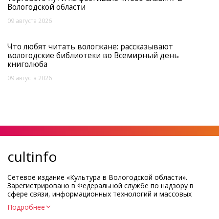
Вологодской области
09 августа 2026
Что любят читать вологжане: рассказывают
вологодские библиотеки во Всемирный день
книголюба
09 августа 2026
cultinfo
Сетевое издание «Культура в Вологодской области».
Зарегистрировано в Федеральной службе по надзору в
сфере связи, информационных технологий и массовых
коммуникаций.
Подробнее
Регистрационный номер и дата принятия решения о
регистрации: ЭЛ № ФС77-83275 от 19 мая 2022 г.