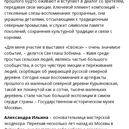
прошлого будто оживают и вступают в диалог со зрителем,
передавая свои эмоции. Ключевой элемент композиций –
стеклянные слёзы‑воспоминания: прозрачные, они
украшены деталями, отсылающими к традиционным
северным промыслам, и служат символом памяти
поколений, сохранения культурной традиции и связи с
корнями.
«Для меня участие в выставке «Свояси» – очень значимое
событие, – делится Светлана Зобнина. – Живя среди
простых сельских людей, являясь частью большого
сообщества, я остро чувствую эмоции и переживания
людей, скорбящих об умирающей русской северной
деревне. Сегодня наши воспоминания и артефакты
прошлого из маленькой северной деревни Курьяновская,
такой же покинутой как и сотни, тысячи маленьких
деревень стали частью большой экспозиции в самом
сердце страны – Государственном историческом музее
Москвы».
Александра Ильина
– основательница мастерской
экодекора. Переехав несколько лет назад из Москвы в