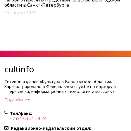
области в Санкт-Петербурге
06 августа 2026
cultinfo
Сетевое издание «Культура в Вологодской области».
Зарегистрировано в Федеральной службе по надзору в
сфере связи, информационных технологий и массовых
коммуникаций.
Подробнее
Регистрационный номер и дата принятия решения о
регистрации: ЭЛ № ФС77-83275 от 19 мая 2022 г.
Тел/факс:
Учредитель КУ ВО «Информационно-аналитический центр
+7 (8172) 21-04-24
культуры»
Адрес учредителя и редакции: 160000, Вологодская обл., г.
Редакционно-издательский отдел: