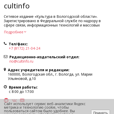
cultinfo
Сетевое издание «Культура в Вологодской области».
Зарегистрировано в Федеральной службе по надзору в
сфере связи, информационных технологий и массовых
коммуникаций.
Подробнее
Регистрационный номер и дата принятия решения о
регистрации: ЭЛ № ФС77-83275 от 19 мая 2022 г.
Тел/факс:
Учредитель КУ ВО «Информационно-аналитический центр
+7 (8172) 21-04-24
культуры»
Адрес учредителя и редакции: 160000, Вологодская обл., г.
Редакционно-издательский отдел:
Вологда, ул. Марии Ульяновой, д.10
rio@cultinfo.ru
Главный редактор — Легчанова Елена Григорьевна
Адрес учредителя и редакции:
Политика в отношении обработки персональных данных
160000, Вологодская обл., г. Вологда, ул. Марии
Ульяновой, д.10
При полном или частичном использовании информации
портала гиперссылка на cultinfo.ru обязательна.
Время работы:
Редакция не несет ответственности за достоверность
с 8:00 до 17:00
информации, содержащейся в рекламных объявлениях.
12+
Сайт использует сервис веб-аналитики Яндекс
метрика и технологию cookie, чтобы
пользоваться сайтом было удобнее. Вы
Принять