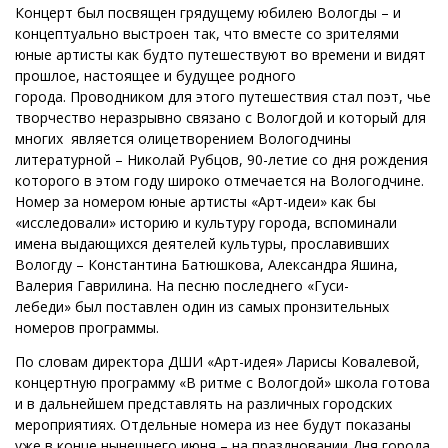
Концерт был посвящен грядущему юбилею Вологды – и
концептуально выстроен так, что вместе со зрителями
юные артисты как будто путешествуют во времени и видят
прошлое, настоящее и будущее родного
города. Проводником для этого путешествия стал поэт, чье
творчество неразрывно связано с Вологдой и который для
многих является олицетворением Вологодчины
литературной – Николай Рубцов, 90-летие со дня рождения
которого в этом году широко отмечается на Вологодчине.
Номер за номером юные артисты «Арт-идеи» как бы
«исследовали» историю и культуру города, вспоминали
имена выдающихся деятелей культуры, прославивших
Вологду – Константина Батюшкова, Александра Яшина,
Валерия Гаврилина. На песню последнего «Гуси-
лебеди» был поставлен один из самых пронзительных
номеров программы.
По словам директора ДШИ «Арт-идея» Ларисы Ковалевой,
концертную программу «В ритме с Вологдой» школа готова
и в дальнейшем представлять на различных городских
мероприятиях. Отдельные номера из нее будут показаны
уже в конце нынешнего июня – на праздновании Дня города