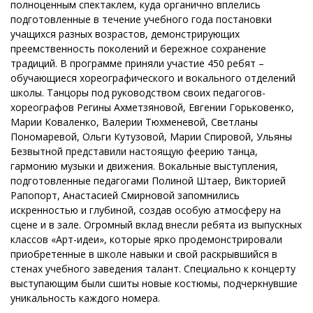
полноценным спектаклем, куда органично вплелись
подготовленные в течение учебного года постановки
учащихся разных возрастов, демонстрирующих
преемственность поколений и бережное сохранение
традиций. В программе приняли участие 450 ребят –
обучающиеся хореографического и вокального отделений
школы. Танцоры под руководством своих педагогов-
хореографов Регины Ахметзяновой, Евгении Горьковенко,
Марии Коваленко, Валерии Тюхменевой, Светланы
Пономаревой, Ольги Кутузовой, Марии Спировой, Ульяны
Безвытной представили настоящую феерию танца,
гармонию музыки и движения. Вокальные выступления,
подготовленные педагогами Полиной Штаер, Викторией
Рапопорт, Анастасией Смирновой запомнились
искренностью и глубиной, создав особую атмосферу на
сцене и в зале. Огромный вклад внесли ребята из выпускных
классов «Арт-идеи», которые ярко продемонстрировали
приобретенные в школе навыки и свой раскрывшийся в
стенах учебного заведения талант. Специально к концерту
выступающим были сшиты новые костюмы, подчеркнувшие
уникальность каждого номера.