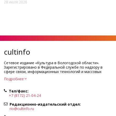
28 июля 2026
cultinfo
Сетевое издание «Культура в Вологодской области».
Зарегистрировано в Федеральной службе по надзору в
сфере связи, информационных технологий и массовых
коммуникаций.
Подробнее
Регистрационный номер и дата принятия решения о
регистрации: ЭЛ № ФС77-83275 от 19 мая 2022 г.
Тел/факс:
Учредитель КУ ВО «Информационно-аналитический центр
+7 (8172) 21-04-24
культуры»
Адрес учредителя и редакции: 160000, Вологодская обл., г.
Редакционно-издательский отдел:
Вологда, ул. Марии Ульяновой, д.10
rio@cultinfo.ru
Главный редактор — Легчанова Елена Григорьевна