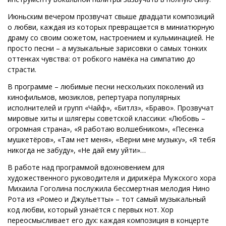
Июньским вечером прозвучат свыше двадцати композиций
о любви, каждая из которых превращается в миниатюрную
драму со своим сюжетом, настроением и кульминацией. Не
просто песни – а музыкальные зарисовки о самых тонких
оттенках чувства: от робкого намёка на симпатию до
страсти.
В программе – любимые песни нескольких поколений из
кинофильмов, мюзиклов, репертуара популярных
исполнителей и групп «Чайф», «Битлз», «Браво». Прозвучат
мировые хиты и шлягеры советской классики: «Любовь –
огромная страна», «Я работаю волшебником», «Песенка
мушкетёров», «Там нет меня», «Верни мне музыку», «Я тебя
никогда не забуду», «Не дай ему уйти»…
В работе над программой вдохновением для
художественного руководителя и дирижёра Мужского хора
Михаила Гоголина послужила бессмертная мелодия Нино
Рота из «Ромео и Джульетты» – тот самый музыкальный
код любви, который узнаётся с первых нот. Хор
переосмысливает его дух: каждая композиция в концерте