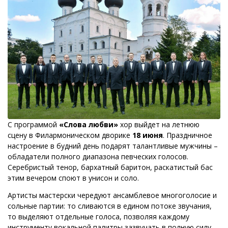
С программой
«Слова любви»
хор выйдет на летнюю
сцену в Филармоническом дворике
18 июня
. Праздничное
настроение в будний день подарят талантливые мужчины –
обладатели полного диапазона певческих голосов.
Серебристый тенор, бархатный баритон, раскатистый бас
этим вечером споют в унисон и соло.
Артисты мастерски чередуют ансамблевое многоголосие и
сольные партии: то сливаются в едином потоке звучания,
то выделяют отдельные голоса, позволяя каждому
инструменту вокальной палитры зазвучать в полную силу.