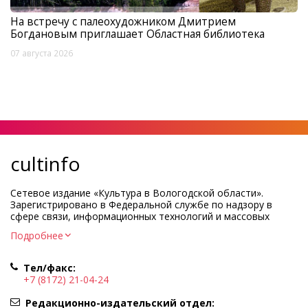
На встречу с палеохудожником Дмитрием
Богдановым приглашает Областная библиотека
07 августа 2026
cultinfo
Сетевое издание «Культура в Вологодской области».
Зарегистрировано в Федеральной службе по надзору в
сфере связи, информационных технологий и массовых
коммуникаций.
Подробнее
Регистрационный номер и дата принятия решения о
регистрации: ЭЛ № ФС77-83275 от 19 мая 2022 г.
Тел/факс:
Учредитель КУ ВО «Информационно-аналитический центр
+7 (8172) 21-04-24
культуры»
Адрес учредителя и редакции: 160000, Вологодская обл., г.
Редакционно-издательский отдел: