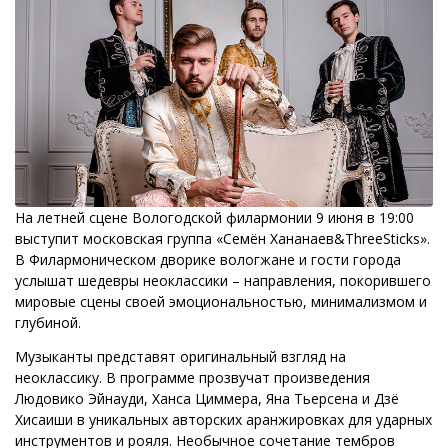
На летней сцене Вологодской филармонии 9 июня в 19:00
выступит московская группа «Семён Хананаев&ThreeSticks».
В Филармоническом дворике вологжане и гости города
услышат шедевры неоклассики – направления, покорившего
мировые сцены своей эмоциональностью, минимализмом и
глубиной.
Музыканты представят оригинальный взгляд на
неоклассику. В программе прозвучат произведения
Людовико Эйнауди, Ханса Циммера, Яна Тьерсена и Дзё
Хисаиши в уникальных авторских аранжировках для ударных
инструментов и рояля. Необычное сочетание тембров