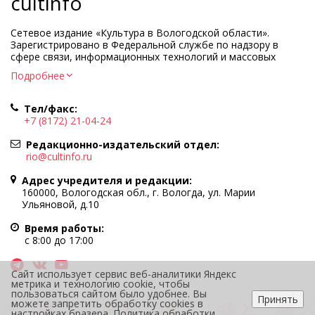
cultinfo
Сетевое издание «Культура в Вологодской области».
Зарегистрировано в Федеральной службе по надзору в
сфере связи, информационных технологий и массовых
коммуникаций.
Подробнее
Регистрационный номер и дата принятия решения о
регистрации: ЭЛ № ФС77-83275 от 19 мая 2022 г.
Тел/факс:
Учредитель КУ ВО «Информационно-аналитический центр
+7 (8172) 21-04-24
культуры»
Адрес учредителя и редакции: 160000, Вологодская обл., г.
Редакционно-издательский отдел:
Вологда, ул. Марии Ульяновой, д.10
rio@cultinfo.ru
Главный редактор — Легчанова Елена Григорьевна
Адрес учредителя и редакции:
Политика в отношении обработки персональных данных
160000, Вологодская обл., г. Вологда, ул. Марии
Ульяновой, д.10
При полном или частичном использовании информации
портала гиперссылка на cultinfo.ru обязательна.
Время работы:
Редакция не несет ответственности за достоверность
с 8:00 до 17:00
информации, содержащейся в рекламных объявлениях.
12+
Сайт использует сервис веб-аналитики Яндекс
метрика и технологию cookie, чтобы
пользоваться сайтом было удобнее. Вы
Принять
можете запретить обработку cookies в
настройках бразера.
Политика обработки