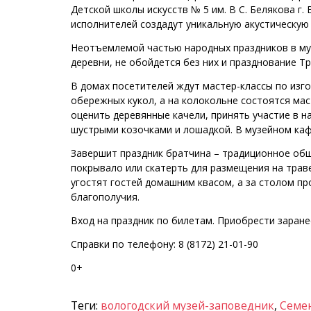
Детской школы искусств № 5 им. В С. Белякова г
исполнителей создадут уникальную акустическую
Неотъемлемой частью народных праздников в му
деревни, не обойдется без них и празднование Т
В домах посетителей ждут мастер-классы по изго
обережных кукол, а на колокольне состоятся мас
оценить деревянные качели, принять участие в 
шустрыми козочками и лошадкой. В музейном каф
Завершит праздник братчина – традиционное общ
покрывало или скатерть для размещения на траве
угостят гостей домашним квасом, а за столом п
благополучия.
Вход на праздник по билетам. Приобрести зара
Справки по телефону: 8 (8172) 21-01-90
0+
Теги:
вологодский музей-заповедник
,
Семе