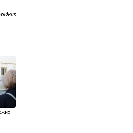
оведник
можно