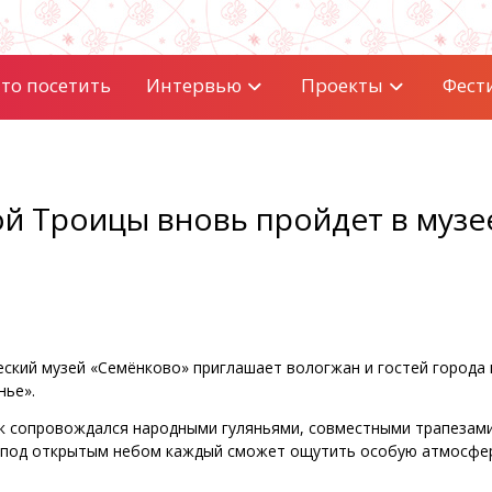
то посетить
Интервью
Проекты
Фест
й Троицы вновь пройдет в музе
ческий музей «Семёнково» приглашает вологжан и гостей города 
нье».
к сопровождался народными гуляньями, совместными трапезами
ее под открытым небом каждый сможет ощутить особую атмосфе