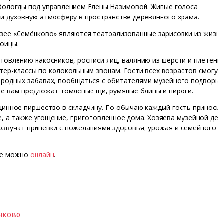
. Вологды под управлением Елены Назимовой. Живые голоса
 и духовную атмосферу в пространстве деревянного храма.
зее «Семёнково» являются театрализованные зарисовки из жиз
роицы.
товлению накосников, росписи яиц, валянию из шерсти и плете
тер-классы по колокольным звонам. Гости всех возрастов смогу
народных забавах, пообщаться с обитателями музейного подворь
е вам предложат томлёные щи, румяные блины и пироги.
инное пиршество в складчину. По обычаю каждый гость принос
, а также угощение, приготовленное дома. Хозяева музейной д
розвучат припевки с пожеланиями здоровья, урожая и семейного
нее можно
онлайн
.
нково