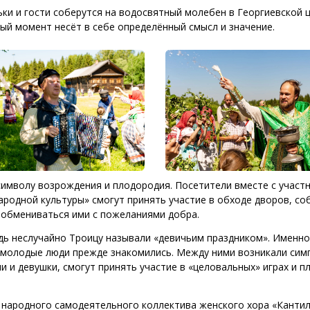
ки и гости соберутся на водосвятный молебен в Георгиевской ц
дый момент несёт в себе определённый смысл и значение.
 символу возрождения и плодородия. Посетители вместе с участ
одной культуры» смогут принять участие в обходе дворов, со
и обмениваться ими с пожеланиями добра.
дь неслучайно Троицу называли «девичьим праздником». Именно
х молодые люди прежде знакомились. Между ними возникали симп
 и девушки, смогут принять участие в «целовальных» играх и п
т народного самодеятельного коллектива женского хора «Канти