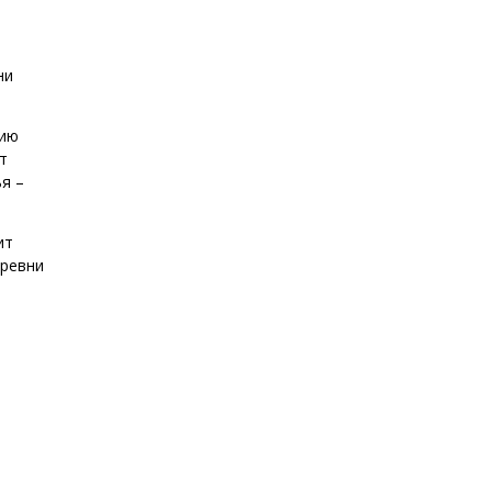
ни
нию
т
я –
ит
еревни