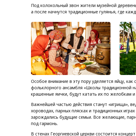
Под колокольный звон жители музейной деревень
а после начнутся традиционные гулянья, где каж
Особое внимание в эту пору уделяется яйцу, как
фольклорного ансамбля «Школы традиционной нар
крашенные яички, будут катать их по желобкам 
Важнейшей частью действия станут «игрища», ве
хороводах, парных плясках и традиционных игра
зарождались будущие семьи. Все желающие, парни
под гармонь.
В стенах Георгиевской церкви состоится концер