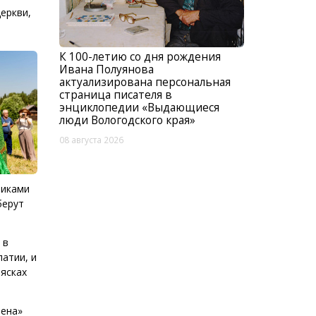
еркви,
К 100-летию со дня рождения
Ивана Полуянова
актуализирована персональная
страница писателя в
энциклопедии «Выдающиеся
люди Вологодского края»
08 августа 2026
никами
берут
 в
атии, и
лясках
лена»