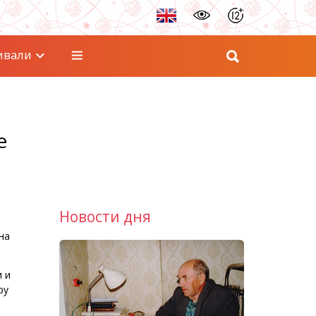
ивали
е
Новости дня
на
 и
ру