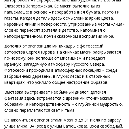
Елизавета Запорожская. Её маски выполнены из
папье‑маше: в основе – переработанная бумага, картон и
газеты. Каждая деталь здесь осмысленна: яркие цвета,
неровные линии и поверхности, утрированные черты «лица»
словно переносят зрителя в детство, напоминая о
непосредственном, почти сказочном восприятии мира.
Дополняют экспозицию мини‑кадры с фотосессий
авторства Сергея Юрова. На снимках маски раскрываются
по‑новому: они воплощают мистицизм и передают
мрачную, загадочную атмосферу Русского Севера.
Фотосессии проходили в атмосферных локациях – среди
заброшенных деревень, в глухих лесах и в старинных
квартирах, что усилило общее настроение образов.
Выставка выстраивает необычный диалог: детская
фантазия здесь встречается с древними хтоническими
образами, а непосредственность – с глубинной мудростью,
словно переплетаются свет и тьма.
Ознакомиться с экспонатами можно до 31 июля по адресу:
улица Мира, 34 (вход с улицы Батюшкова). Вход свободный.