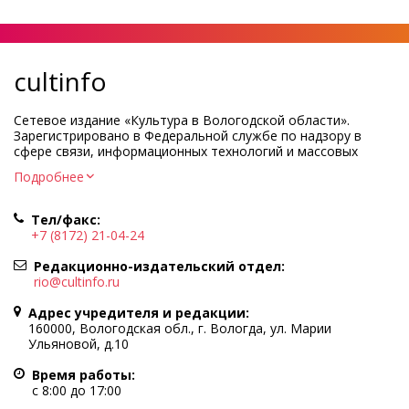
cultinfo
Сетевое издание «Культура в Вологодской области».
Зарегистрировано в Федеральной службе по надзору в
сфере связи, информационных технологий и массовых
коммуникаций.
Подробнее
Регистрационный номер и дата принятия решения о
регистрации: ЭЛ № ФС77-83275 от 19 мая 2022 г.
Тел/факс:
Учредитель КУ ВО «Информационно-аналитический центр
+7 (8172) 21-04-24
культуры»
Адрес учредителя и редакции: 160000, Вологодская обл., г.
Редакционно-издательский отдел:
Вологда, ул. Марии Ульяновой, д.10
rio@cultinfo.ru
Главный редактор — Легчанова Елена Григорьевна
Адрес учредителя и редакции:
Политика в отношении обработки персональных данных
160000, Вологодская обл., г. Вологда, ул. Марии
Ульяновой, д.10
При полном или частичном использовании информации
портала гиперссылка на cultinfo.ru обязательна.
Время работы:
Редакция не несет ответственности за достоверность
с 8:00 до 17:00
информации, содержащейся в рекламных объявлениях.