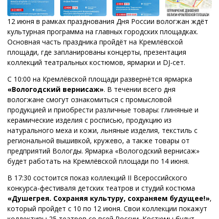
12 июня в рамках празднования Дня России вологжан ждёт
культурная программа на главных городских площадках.
Основная часть праздника пройдёт на Кремлёвской
площади, где запланированы концерты, презентация
коллекций театральных костюмов, ярмарки и DJ-сет.
C 10:00 на Кремлёвской площади развернётся ярмарка
«Вологодский вернисаж»
. В течении всего дня
вологжане смогут ознакомиться с промысловой
продукцией и приобрести различные товары: глиняные и
керамические изделия с росписью, продукцию из
натурального меха и кожи, льняные изделия, текстиль с
региональной вышивкой, кружево, а также товары от
предприятий Вологды. Ярмарка «Вологодский вернисаж»
будет работать на Кремлёвской площади по 14 июня.
В 17:30 состоится показ коллекций II Всероссийского
конкурса-фестиваля детских театров и студий костюма
«Душегрея. Сохраняя культуру, сохраняем будущее!»
,
который пройдет с 10 по 12 июня. Свои коллекции покажут
коллективы 25 театров со всей России. Костюмы будут