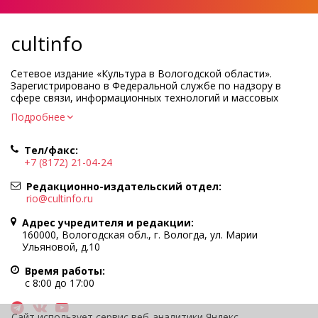
cultinfo
Сетевое издание «Культура в Вологодской области».
Зарегистрировано в Федеральной службе по надзору в
сфере связи, информационных технологий и массовых
коммуникаций.
Подробнее
Регистрационный номер и дата принятия решения о
регистрации: ЭЛ № ФС77-83275 от 19 мая 2022 г.
Тел/факс:
Учредитель КУ ВО «Информационно-аналитический центр
+7 (8172) 21-04-24
культуры»
Адрес учредителя и редакции: 160000, Вологодская обл., г.
Редакционно-издательский отдел:
Вологда, ул. Марии Ульяновой, д.10
rio@cultinfo.ru
Главный редактор — Легчанова Елена Григорьевна
Адрес учредителя и редакции:
Политика в отношении обработки персональных данных
160000, Вологодская обл., г. Вологда, ул. Марии
Ульяновой, д.10
При полном или частичном использовании информации
портала гиперссылка на cultinfo.ru обязательна.
Время работы:
Редакция не несет ответственности за достоверность
с 8:00 до 17:00
информации, содержащейся в рекламных объявлениях.
12+
Сайт использует сервис веб-аналитики Яндекс