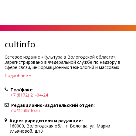
cultinfo
Сетевое издание «Культура в Вологодской области».
Зарегистрировано в Федеральной службе по надзору в
сфере связи, информационных технологий и массовых
коммуникаций.
Подробнее
Регистрационный номер и дата принятия решения о
регистрации: ЭЛ № ФС77-83275 от 19 мая 2022 г.
Тел/факс:
Учредитель КУ ВО «Информационно-аналитический центр
+7 (8172) 21-04-24
культуры»
Адрес учредителя и редакции: 160000, Вологодская обл., г.
Редакционно-издательский отдел:
Вологда, ул. Марии Ульяновой, д.10
rio@cultinfo.ru
Главный редактор — Легчанова Елена Григорьевна
Адрес учредителя и редакции:
Политика в отношении обработки персональных данных
160000, Вологодская обл., г. Вологда, ул. Марии
Ульяновой, д.10
При полном или частичном использовании информации