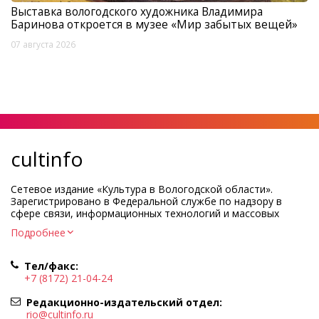
Выставка вологодского художника Владимира
Баринова откроется в музее «Мир забытых вещей»
07 августа 2026
cultinfo
Сетевое издание «Культура в Вологодской области».
Зарегистрировано в Федеральной службе по надзору в
сфере связи, информационных технологий и массовых
коммуникаций.
Подробнее
Регистрационный номер и дата принятия решения о
регистрации: ЭЛ № ФС77-83275 от 19 мая 2022 г.
Тел/факс:
Учредитель КУ ВО «Информационно-аналитический центр
+7 (8172) 21-04-24
культуры»
Адрес учредителя и редакции: 160000, Вологодская обл., г.
Редакционно-издательский отдел:
Вологда, ул. Марии Ульяновой, д.10
rio@cultinfo.ru