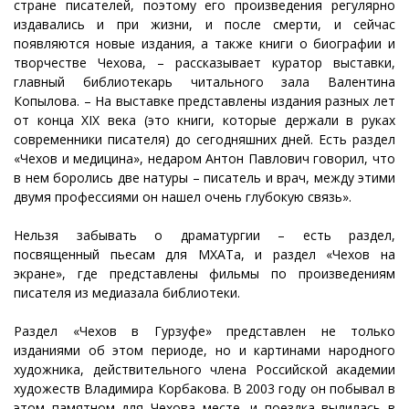
стране писателей, поэтому его произведения регулярно
издавались и при жизни, и после смерти, и сейчас
появляются новые издания, а также книги о биографии и
творчестве Чехова, – рассказывает куратор выставки,
главный библиотекарь читального зала Валентина
Копылова. – На выставке представлены издания разных лет
от конца XIX века (это книги, которые держали в руках
современники писателя) до сегодняшних дней. Есть раздел
«Чехов и медицина», недаром Антон Павлович говорил, что
в нем боролись две натуры – писатель и врач, между этими
двумя профессиями он нашел очень глубокую связь».
Нельзя забывать о драматургии – есть раздел,
посвященный пьесам для МХАТа, и раздел «Чехов на
экране», где представлены фильмы по произведениям
писателя из медиазала библиотеки.
Раздел «Чехов в Гурзуфе» представлен не только
изданиями об этом периоде, но и картинами народного
художника, действительного члена Российской академии
художеств Владимира Корбакова. В 2003 году он побывал в
этом памятном для Чехова месте, и поездка вылилась в