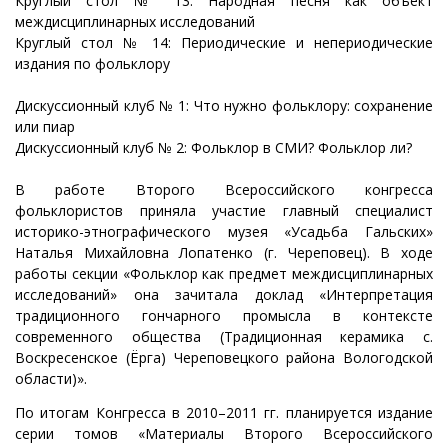
Круглый стол № 13: Народная песня как объект
междисциплинарных исследований
Круглый стол № 14: Периодические и непериодические
издания по фольклору
Дискуссионный клуб № 1: Что нужно фольклору: сохранение
или пиар
Дискуссионный клуб № 2: Фольклор в СМИ? Фольклор ли?
В работе Второго Всероссийского конгресса
фольклористов приняла участие главный специалист
историко-этнографического музея «Усадьба Гальских»
Наталья Михайловна Лопатенко (г. Череповец). В ходе
работы секции «Фольклор как предмет междисциплинарных
исследований» она зачитала доклад «Интерпретация
традиционного гончарного промысла в контексте
современного общества (Традиционная керамика с.
Воскресенское (Ёрга) Череповецкого района Вологодской
области)».
По итогам Конгресса в 2010–2011 гг. планируется издание
серии томов «Материалы Второго Всероссийского