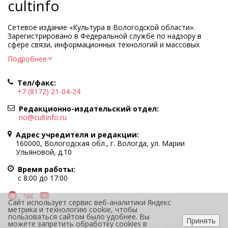
cultinfo
Сетевое издание «Культура в Вологодской области».
Зарегистрировано в Федеральной службе по надзору в
сфере связи, информационных технологий и массовых
коммуникаций.
Подробнее
Регистрационный номер и дата принятия решения о
регистрации: ЭЛ № ФС77-83275 от 19 мая 2022 г.
Тел/факс:
Учредитель КУ ВО «Информационно-аналитический центр
+7 (8172) 21-04-24
культуры»
Адрес учредителя и редакции: 160000, Вологодская обл., г.
Редакционно-издательский отдел:
Вологда, ул. Марии Ульяновой, д.10
rio@cultinfo.ru
Главный редактор — Легчанова Елена Григорьевна
Адрес учредителя и редакции:
Политика в отношении обработки персональных данных
160000, Вологодская обл., г. Вологда, ул. Марии
Ульяновой, д.10
При полном или частичном использовании информации
портала гиперссылка на cultinfo.ru обязательна.
Время работы:
Редакция не несет ответственности за достоверность
с 8:00 до 17:00
информации, содержащейся в рекламных объявлениях.
12+
Сайт использует сервис веб-аналитики Яндекс
метрика и технологию cookie, чтобы
пользоваться сайтом было удобнее. Вы
Принять
можете запретить обработку cookies в