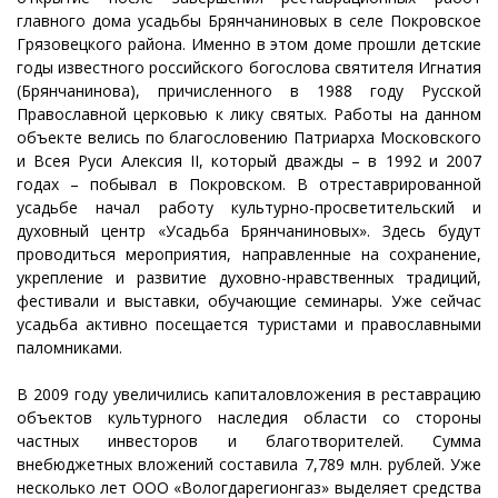
главного дома усадьбы Брянчаниновых в селе Покровское
Грязовецкого района. Именно в этом доме прошли детские
годы известного российского богослова святителя Игнатия
(Брянчанинова), причисленного в 1988 году Русской
Православной церковью к лику святых. Работы на данном
объекте велись по благословению Патриарха Московского
и Всея Руси Алексия II, который дважды – в 1992 и 2007
годах – побывал в Покровском. В отреставрированной
усадьбе начал работу культурно-просветительский и
духовный центр «Усадьба Брянчаниновых». Здесь будут
проводиться мероприятия, направленные на сохранение,
укрепление и развитие духовно-нравственных традиций,
фестивали и выставки, обучающие семинары. Уже сейчас
усадьба активно посещается туристами и православными
паломниками.
В 2009 году увеличились капиталовложения в реставрацию
объектов культурного наследия области со стороны
частных инвесторов и благотворителей. Сумма
внебюджетных вложений составила 7,789 млн. рублей. Уже
несколько лет ООО «Вологдарегионгаз» выделяет средства