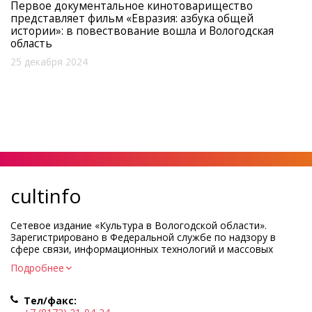
Первое документальное кинотоварищество
представляет фильм «Евразия: азбука общей
истории»: в повествование вошла и Вологодская
область
25 декабря 2024
cultinfo
Сетевое издание «Культура в Вологодской области».
Зарегистрировано в Федеральной службе по надзору в
сфере связи, информационных технологий и массовых
коммуникаций.
Подробнее
Регистрационный номер и дата принятия решения о
регистрации: ЭЛ № ФС77-83275 от 19 мая 2022 г.
Тел/факс:
Учредитель КУ ВО «Информационно-аналитический центр