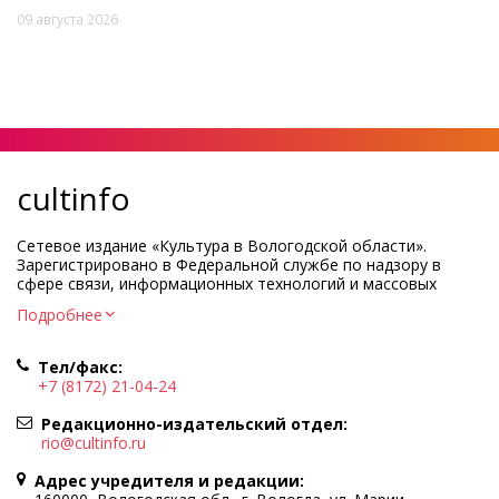
09 августа 2026
cultinfo
Сетевое издание «Культура в Вологодской области».
Зарегистрировано в Федеральной службе по надзору в
сфере связи, информационных технологий и массовых
коммуникаций.
Подробнее
Регистрационный номер и дата принятия решения о
регистрации: ЭЛ № ФС77-83275 от 19 мая 2022 г.
Тел/факс:
Учредитель КУ ВО «Информационно-аналитический центр
+7 (8172) 21-04-24
культуры»
Адрес учредителя и редакции: 160000, Вологодская обл., г.
Редакционно-издательский отдел:
Вологда, ул. Марии Ульяновой, д.10
rio@cultinfo.ru
Главный редактор — Легчанова Елена Григорьевна
Адрес учредителя и редакции:
Политика в отношении обработки персональных данных