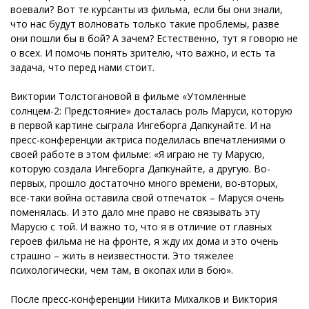
воевали? Вот те курсанты из фильма, если бы они знали,
что нас будут волновать только такие проблемы, разве
они пошли бы в бой? А зачем? Естественно, тут я говорю не
о всех. И помочь понять зрителю, что важно, и есть та
задача, что перед нами стоит.
Виктории Толстогановой в фильме «Утомленные
солнцем-2: Предстояние» досталась роль Маруси, которую
в первой картине сыграла Ингеборга Дапкунайте. И на
пресс-конференции актриса поделилась впечатлениями о
своей работе в этом фильме: «Я играю не ту Марусю,
которую создала Ингеборга Дапкунайте, а другую. Во-
первых, прошло достаточно много времени, во-вторых,
все-таки война оставила свой отпечаток – Маруся очень
поменялась. И это дало мне право не связывать эту
Марусю с той. И важно то, что я в отличие от главных
героев фильма не на фронте, я жду их дома и это очень
страшно – жить в неизвестности. Это тяжелее
психологически, чем там, в окопах или в бою».
После пресс-конференции Никита Михалков и Виктория