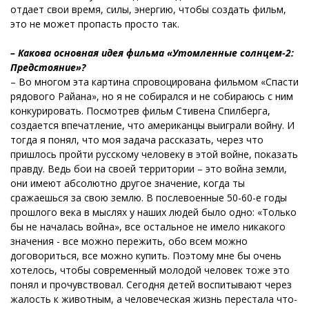
отдает свои время, силы, энергию, чтобы создать фильм,
это не может пропасть просто так.
– Какова основная идея фильма «Утомленные солнцем-2:
Предстояние»?
– Во многом эта картина спровоцирована фильмом «Спасти
рядового Райана», но я не собирался и не собираюсь с ним
конкурировать. Посмотрев фильм Стивена Спилберга,
создается впечатление, что американцы выиграли войну. И
тогда я понял, что моя задача рассказать, через что
пришлось пройти русскому человеку в этой войне, показать
правду. Ведь бои на своей территории – это война земли,
они имеют абсолютно другое значение, когда ты
сражаешься за свою землю. В послевоенные 50-60-е годы
прошлого века в мыслях у наших людей было одно: «Только
бы не началась война», все остальное не имело никакого
значения - все можно пережить, обо всем можно
договориться, все можно купить. Поэтому мне бы очень
хотелось, чтобы современный молодой человек тоже это
понял и прочувствовал. Сегодня детей воспитывают через
жалость к животным, а человеческая жизнь перестала что-