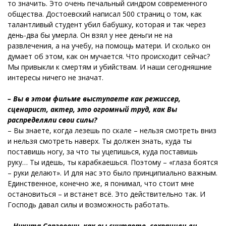
то значить. Это очень печальный синдром современного
общества. Достоевский написал 500 страниц о том, как
талантливый студент убил бабушку, которая и так через
день-два бы умерла. Он взял у нее деньги не на
развлечения, а на учебу, на помощь матери. И сколько он
думает об этом, как он мучается. Что происходит сейчас?
Мы привыкли к смертям и убийствам. И наши сегодняшние
интересы ничего не значат.
– Вы в этом фильме выступаете как режиссер,
сценарист, актер, это огромный труд, как Вы
распределяли свои силы?
– Вы знаете, когда лезешь по скале – нельзя смотреть вниз
и нельзя смотреть наверх. Ты должен знать, куда ты
поставишь ногу, за что ты уцепишься, куда поставишь
руку… Ты идешь, ты карабкаешься. Поэтому – «глаза боятся
– руки делают». И для нас это было принципиально важным.
Единственное, конечно же, я понимал, что стоит мне
остановиться – и встанет всё. Это действительно так. И
Господь давал силы и возможность работать.
– Никита Сергеевич, как вы считаете, сохранили ли