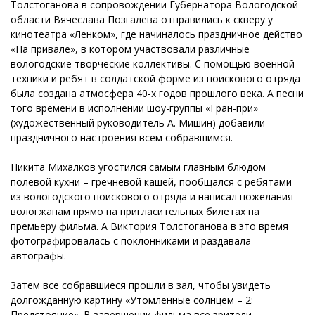
Толстоганова в сопровождении Губернатора Вологодской
области Вячеслава Позгалева отправились к скверу у
кинотеатра «Ленком», где начиналось праздничное действо
«На привале», в котором участвовали различные
вологодские творческие коллективы. С помощью военной
техники и ребят в солдатской форме из поискового отряда
была создана атмосфера 40-х годов прошлого века. А песни
того времени в исполнении шоу-группы «Гран-при»
(художественный руководитель А. Мишин) добавили
праздничного настроения всем собравшимся.
Никита Михалков угостился самым главным блюдом
полевой кухни – гречневой кашей, пообщался с ребятами
из вологодского поискового отряда и написал пожелания
вологжанам прямо на пригласительных билетах на
премьеру фильма. А Виктория Толстоганова в это время
фотографировалась с поклонниками и раздавала
автографы.
Затем все собравшиеся прошли в зал, чтобы увидеть
долгожданную картину «Утомленные солнцем – 2:
Предстояние». В завершении фильма все зрители