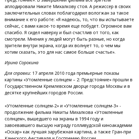
аплодировали Никите Михалкову стоя. А режиссер в своих
заключительных словах поблагодарил вологжан за такое
внимание к его работе: «Я надеюсь, то, что вы испытываете
сейчас, с вами какое-то время еще побудет. Огромное вам
спасибо. Я сидел наверху и был счастлив от того, как
смотрели. Мнения у людей могут быть разные, но когда
зрители внутри экрана, когда их волнует то, о чем мы
хотим сказать, это для нас самое больше счастье».
Ирина Сорокина
Для справки:
17 апреля 2010 года премьерные показы
картины «Утомленные солнцем – 2: Предстояние» прошли в
Государственном Кремлевском дворце города Москвы и в
десятке крупнейших городов России.
«Утомленные солнцем-2» и «Утомленные солнцем-3» -
продолжение фильма Никиты Михалкова «Утомленные
солнцем», вышедшего на экраны в 1994 году и
завоевавшего высшую награду голливудской киноакадемии
«Оскар» как лучшая зарубежная картина, а также Гран-при
Каннского фестиваля и Госпремию России.