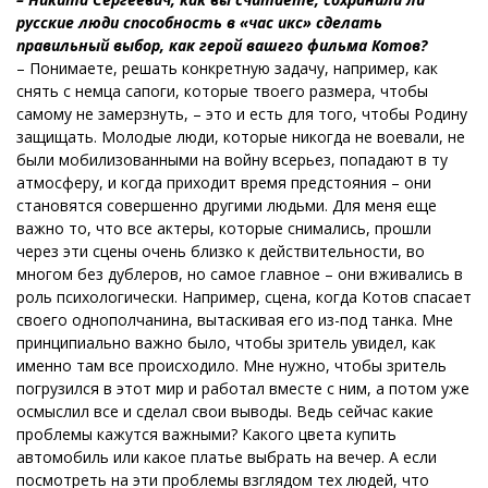
русские люди способность в «час икс» сделать
правильный выбор, как герой вашего фильма Котов?
– Понимаете, решать конкретную задачу, например, как
снять с немца сапоги, которые твоего размера, чтобы
самому не замерзнуть, – это и есть для того, чтобы Родину
защищать. Молодые люди, которые никогда не воевали, не
были мобилизованными на войну всерьез, попадают в ту
атмосферу, и когда приходит время предстояния – они
становятся совершенно другими людьми. Для меня еще
важно то, что все актеры, которые снимались, прошли
через эти сцены очень близко к действительности, во
многом без дублеров, но самое главное – они вживались в
роль психологически. Например, сцена, когда Котов спасает
своего однополчанина, вытаскивая его из-под танка. Мне
принципиально важно было, чтобы зритель увидел, как
именно там все происходило. Мне нужно, чтобы зритель
погрузился в этот мир и работал вместе с ним, а потом уже
осмыслил все и сделал свои выводы. Ведь сейчас какие
проблемы кажутся важными? Какого цвета купить
автомобиль или какое платье выбрать на вечер. А если
посмотреть на эти проблемы взглядом тех людей, что