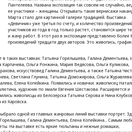
Пантелеева. Названа экспозиция так совсем не случайно, ве
ее участники – женщины. Открывать такие вернисажи накан
Марта стало для картинной галереи традицией. Выставка
«Девичник» уже третья по счету, и количество произведени
участников из года в год только растет, становится шире т
и жанр работ. В этот раз в экспозиции представлено более 
произведений тридцати двух авторов. Это живопись, график
т в таких выставках: Татьяна Горелышева, Галина Дементьева, 
а Карпачева, Ольга Ронжина, Мария Ведясова, Ольга Куликова,
рахова, искусствовед Галина Дементьева, а также Татьяна Чист
чева, Светлана Глунина, Татьяна Доможирова, Ольга Журавлева
алева, Елена Копейкина. Появились и новички: живописец Натал
алютина, художник по эмали Евгения Шестакова. Расширяется и
инились живописцы из Белозерска Татьяна Серова и Нина Клубко
 из Харовска.
выбрало одной из главных жанровых линий выставки портрет. Зд
а Горелышева, Галина Дементьева, Елена Копейкина... Самым лю
еты. На выставке есть яркие тюльпаны и нежные ромашки,