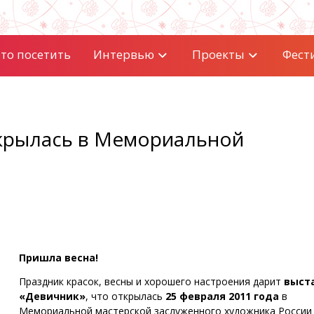
то посетить
Интервью
Проекты
Фест
ткрылась в Мемориальной
Пришла весна!
Праздник красок, весны и хорошего настроения дарит
выст
«Девичник»
, что открылась
25 февраля 2011 года
в
Мемориальной мастерской заслуженного художника России 