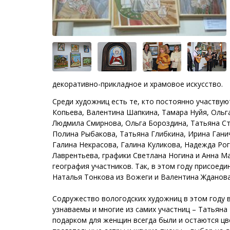
декоративно-прикладное и храмовое искусство.
Среди художниц есть те, кто постоянно участвую
Копьева, Валентина Шапкина, Тамара Нуйя, Ольг
Людмила Смирнова, Ольга Бороздина, Татьяна Ст
Полина Рыбакова, Татьяна Глибкина, Ирина Гани
Галина Некрасова, Галина Куликова, Надежда Рог
Лаврентьева, графики Светлана Ногина и Анна М
география участников. Так, в этом году присоед
Наталья Тонкова из Вожеги и Валентина Жданова
Содружество вологодских художниц в этом году 
узнаваемы и многие из самих участниц – Татьян
подарком для женщин всегда были и остаются цв