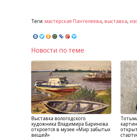
Теги:
мастерская Пантелеева
,
выставка
,
из
Новости по теме
Выставка вологодского
Тотьма
художника Владимира Баринова
картин
откроется в музее «Мир забытых
открыт
вещей»
старту