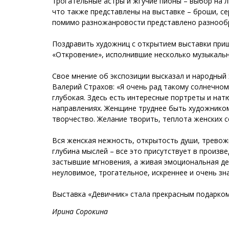
трогательные астры и жгучие пионы – выбор на 
что также представлены на выставке – броши, сер
помимо разножанровости представлено разнообра
Поздравить художниц с открытием выставки приш
«Откровение», исполнившие несколько музыкаль
Свое мнение об экспозиции высказал и народный
Валерий Страхов: «Я очень рад такому солнечном
глубокая. Здесь есть интересные портреты и на
направлениях. Женщине труднее быть художником,
творчество. Желание творить, теплота женских с
Вся женская нежность, открытость души, тревожн
глубина мыслей – все это присутствует в произве
застывшие мгновения, а живая эмоциональная де
неуловимое, трогательное, искреннее и очень зн
Выставка «Девичник» стала прекрасным подарком 
Ирина Сорокина