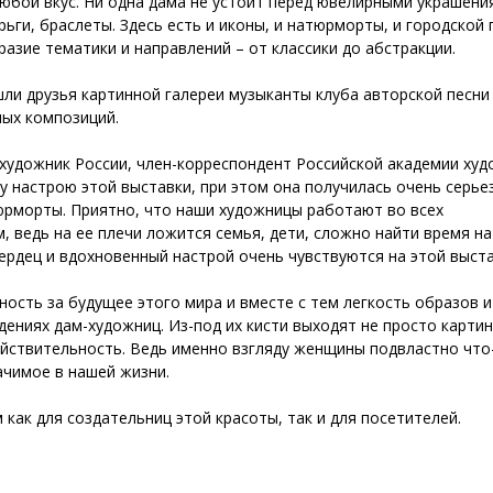
любой вкус. Ни одна дама не устоит перед ювелирными украшени
ьги, браслеты. Здесь есть и иконы, и натюрморты, и городской 
зие тематики и направлений – от классики до абстракции.
ли друзья картинной галереи музыканты клуба авторской песни
ных композиций.
 художник России, член-корреспондент Российской академии ху
у настрою этой выставки, при этом она получилась очень серье
тюрморты. Приятно, что наши художницы работают во всех
 ведь на ее плечи ложится семья, дети, сложно найти время на
ердец и вдохновенный настрой очень чувствуются на этой выста
ость за будущее этого мира и вместе с тем легкость образов и
дениях дам-художниц. Из-под их кисти выходят не просто картин
йствительность. Ведь именно взгляду женщины подвластно что
ачимое в нашей жизни.
как для создательниц этой красоты, так и для посетителей.