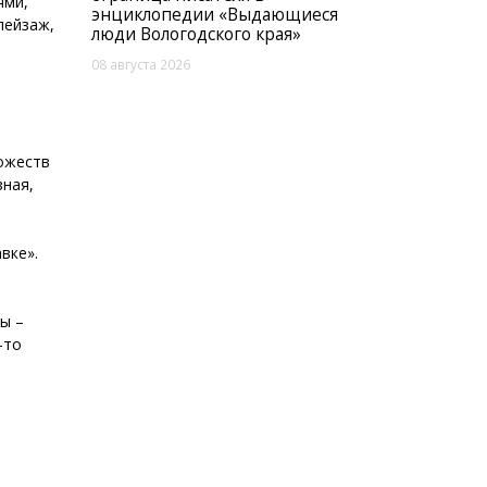
ями,
энциклопедии «Выдающиеся
пейзаж,
люди Вологодского края»
08 августа 2026
дожеств
зная,
вке».
ы –
-то