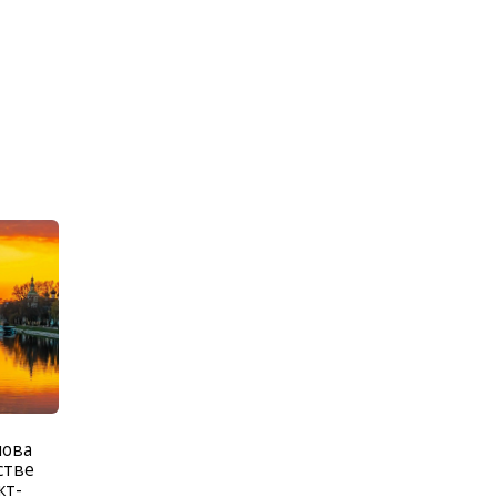
лова
стве
кт-