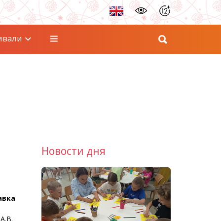
ивали
Новости дня
авка
А.В.