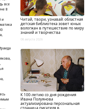
дь все
уне 8
Читай, твори, узнавай: областная
й и
детская библиотека зовет юных
ематика
вологжан в путешествие по миру
80
знаний и творчества
а,
08 августа 2026
Ираида
якова,
,
ья
ва,
есь
К 100-летию со дня рождения
Ивана Полуянова
бимым
актуализирована персональная
страница писателя в