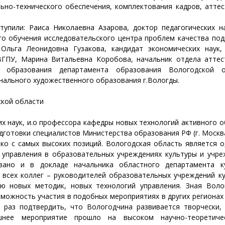
но-технического обеспечения, комплектования кадров, аттес
пили: Раиса Николаевна Азарова, доктор педагогических нау
о обучения исследовательского центра проблем качества под
Ольга Леонидовна Гузакова, кандидат экономических наук,
ГПУ, Марина Витальевна Коробова, начальник отдела аттес
а образования департамента образования Вологодской о
нального художественного образования г.Вологды.
ской области
их наук, и.о профессора кафедры новых технологий активного 
дготовки специалистов Министерства образования РФ (г. Москва
о с самых высоких позиций. Вологодская область является о
управления в образовательных учреждениях культуры и учре
вано и в докладе начальника областного департамента к
 всех коллег – руководителей образовательных учреждений ку
ию новых методик, новых технологий управления. Зная Воло
зможность участия в подобных мероприятиях в других регионах
 раз подтвердить, что Вологодчина развивается творчески, 
яшнее мероприятие прошло на высоком научно-теоретич