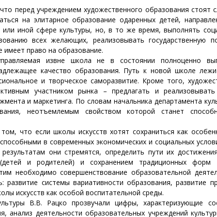
 что перед учреждением художественного образования стоят 
аться на элитарное образование одаренных детей, направле
или иной сфере культуры, но, в то же время, выполнять соц
ованию всех желающих, реализовывать государственную по
е имеет право на образование.
управляемая извне школа не в состоянии полноценно вы
надлежащее качество образования. Путь к новой школе лежи
сиональное и творческое саморазвитие. Кроме того, художес
ктивным участником рынка – предлагать и реализовывать 
жмента и маркетинга. По словам начальника департамента куль
вания, неотъемлемым свойством которой станет способ
 том, что если школы искусств хотят сохраниться как особен
способными в современных экономических и социальных услови
результатам они стремятся, определить пути их достижения
детей и родителей) и сохранением традиционных форм 
этим необходимо совершенствование образовательной деятел
 развитие системы вариативности образования, развитие пр
олы искусств как особой воспитательной среды.
льтуры В.В. Рацко прозвучали цифры, характеризующие со
я, анализ деятельности образовательных учреждений культур