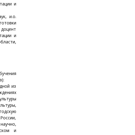
тации и
к, и.о.
готовки
 доцент
тации и
бласти,
обучения
):
дной из
ждениях
ультуры
льтуры,
годскую
 России,
научно,
еском и