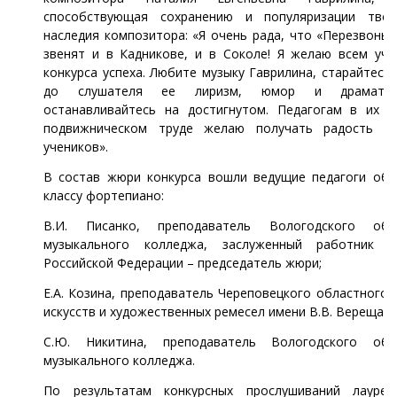
способствующая сохранению и популяризации твор
наследия композитора: «Я очень рада, что «Перезвоны
звенят и в Кадникове, и в Соколе! Я желаю всем уча
конкурса успеха. Любите музыку Гаврилина, старайтесь
до слушателя ее лиризм, юмор и драмати
останавливайтесь на достигнутом. Педагогам в их н
подвижническом труде желаю получать радость о
учеников».
В состав жюри конкурса вошли ведущие педагоги обл
классу фортепиано:
В.И. Писанко, преподаватель Вологодского обл
музыкального колледжа, заслуженный работник к
Российской Федерации – председатель жюри;
Е.А. Козина, преподаватель Череповецкого областного
искусств и художественных ремесел имени В.В. Верещаги
С.Ю. Никитина, преподаватель Вологодского обл
музыкального колледжа.
По результатам конкурсных прослушиваний лауре