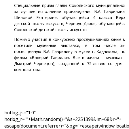
Специальные призы главы Сокольского муниципального
за лучшее исполнение произведения В.А. Гаврилина в
Шиловой Екатерине, обучающейся 4 класса Верхо
детской школы искусств; Черноус Дарье, обучающейся 
Сокольской детской школы искусств.
Помимо участия в конкурсных прослушиваниях юные му
посетили музейные выставки, в том числе эксп
посвященную В.А. Гаврилину в музее г. Кадникова, по
фильм «Валерий Гаврилин. Все в жизни – музыка» (р
Дмитрий Чернецов), созданный к 75-летию со дня р
композитора.
hotlog_js="1.0";
hotlog_r=""+Math.random()+"&s=2251399&im=68&r="+
escape(document.referrer)+"&pg="+escape(window.location