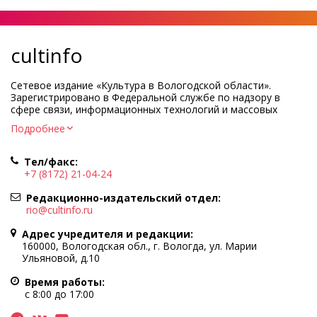
cultinfo
Сетевое издание «Культура в Вологодской области».
Зарегистрировано в Федеральной службе по надзору в
сфере связи, информационных технологий и массовых
коммуникаций.
Подробнее
Регистрационный номер и дата принятия решения о
регистрации: ЭЛ № ФС77-83275 от 19 мая 2022 г.
Тел/факс:
Учредитель КУ ВО «Информационно-аналитический центр
+7 (8172) 21-04-24
культуры»
Адрес учредителя и редакции: 160000, Вологодская обл., г.
Редакционно-издательский отдел:
Вологда, ул. Марии Ульяновой, д.10
rio@cultinfo.ru
Главный редактор — Легчанова Елена Григорьевна
Адрес учредителя и редакции:
Политика в отношении обработки персональных данных
160000, Вологодская обл., г. Вологда, ул. Марии
Ульяновой, д.10
При полном или частичном использовании информации
портала гиперссылка на cultinfo.ru обязательна.
Время работы:
Редакция не несет ответственности за достоверность
с 8:00 до 17:00
информации, содержащейся в рекламных объявлениях.