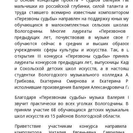
мальчишки из российской глубинки, силой таланта и у
труда ставшего всемирно известным композитором. 
«Перезвоны судьбы» направлен на поддержку юных музы
обучающихся в малокомплектных сельских школах и
Вологодчины. Многие лауреаты «Перезвонов с
предыдущих лет, почувствовав в музыке свое при
обучаются сейчас в средних и высших образова
учреждениях сферы культуры и искусства. Так, в це
открытия III конкурса «Перезвоны судьбы» приняли 
лауреаты конкурсов предыдущих лет, выпускницы Кадни
и Сокольской детских школ искусств, а в настояще
студентки Вологодского музыкального колледжа Але
Грибкова, Екатерина Смирнова и Екатерина Рад
исполнившие произведения Валерия Александровича Гав
Благодаря «Перезвонам судьбы» музыка Валерия Га
звучит практически во всех уголках Вологодчины. В к
приняли участие 68 обучающихся детских музыкальных
школ искусств из 15 районов Вологодской области.
Приветствие участникам конкурса направила с
композитора Наталия Евгеньевна Гаврилина, в