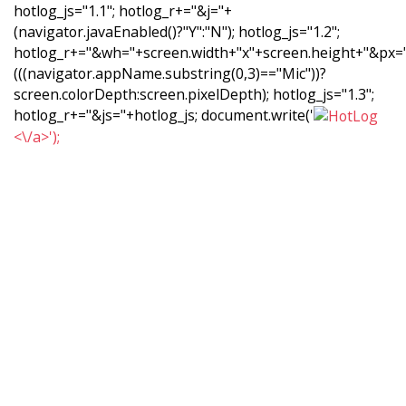
hotlog_js="1.1"; hotlog_r+="&j="+
(navigator.javaEnabled()?"Y":"N");
hotlog_js="1.2";
hotlog_r+="&wh="+screen.width+"x"+screen.height+"&px=
(((navigator.appName.substring(0,3)=="Mic"))?
screen.colorDepth:screen.pixelDepth);
hotlog_js="1.3";
hotlog_r+="&js="+hotlog_js; document.write('
<\/a>');