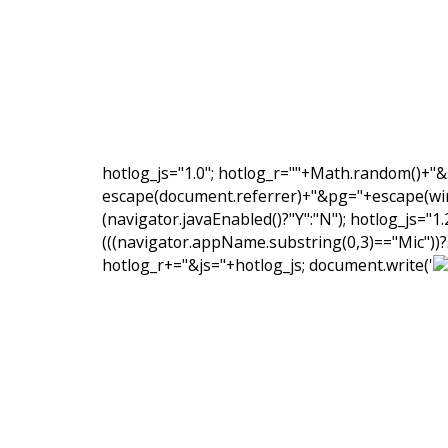
hotlog_js="1.0"; hotlog_r=""+Math.random()+
escape(document.referrer)+"&pg="+escape(win
(navigator.javaEnabled()?"Y":"N");
hotlog_js="1
(((navigator.appName.substring(0,3)=="Mic"))
hotlog_r+="&js="+hotlog_js; document.write('