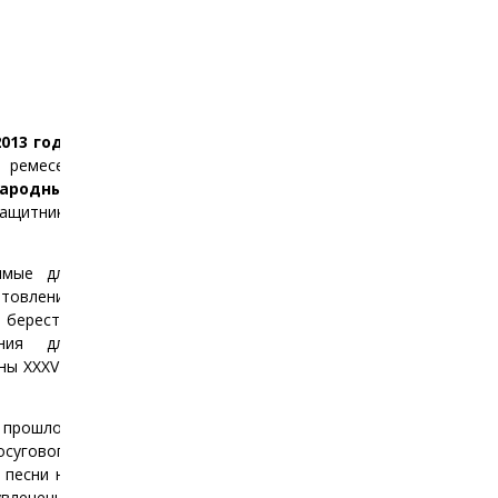
2013 года
 ремесел
народных
ащитника
имые для
отовления
бересте,
ения для
ны XXXV-X
 прошлом
осугового
 песни на
увлеченно