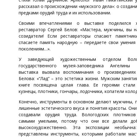
рассказал о происхождении «мужского дела»: о создан
предками орудий труда и их использовании.
Своими впечатлениями о выставке поделился х
реставратор Сергей Белов: «Мастера, мужчины, вы 
созидатели! Если реставраторы спасают памятник
спасаете память народную – передаете свои умени
поколениям…».
У заведующей художественным отделом Волог
государственного музея-заповедника Ангелины 
выставка вызвала воспоминания о произведениях
Белова: «“Лад” – это эстетика жизни. Мужским заняти
книге посвящена целая глава. Ее героями стали 
кузнецы, плотники, гончары, лодочники, копатели коло
Конечно, инструменты в основном делают мужчины, 
лишенные эстетического вкуса и понятия красоты. Он
создавали орудия труда. Вологодских плотников
самыми умелыми, потому что они все делали до
высокохудожественно. Эта экспозиции необычн
представлены инструменты, которыми работали мас