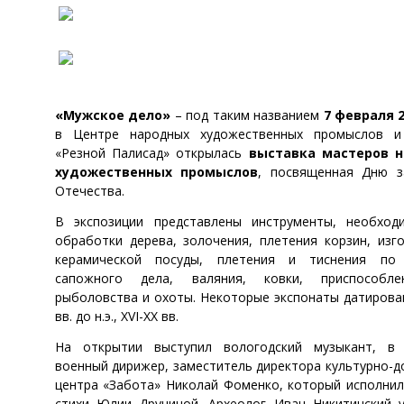
«Мужское дело»
– под таким названием
7 февраля 
в Центре народных художественных промыслов и
«Резной Палисад» открылась
выставка мастеров 
художественных промыслов
, посвященная Дню з
Отечества.
В экспозиции представлены инструменты, необход
обработки дерева, золочения, плетения корзин, изг
керамической посуды, плетения и тиснения по 
сапожного дела, валяния, ковки, приспособл
рыболовства и охоты. Некоторые экспонаты датирова
вв. до н.э., XVI-XX вв.
На открытии выступил вологодский музыкант, в
военный дирижер, заместитель директора культурно-д
центра «Забота» Николай Фоменко, который исполнил
стихи Юлии Друниной. Археолог Иван Никитинский 