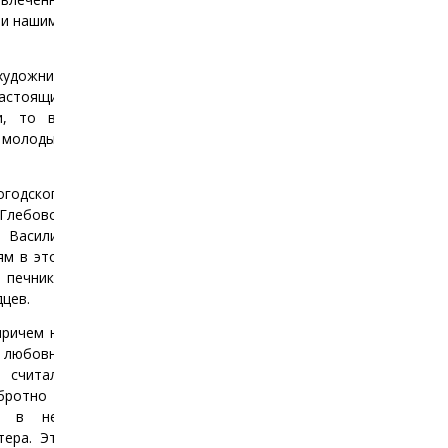
ии нашими
удожник-
настоящие
и, то вы
я молодым
одского
Глебовой
 Василия
ям в этой
печники,
дцев.
причем не
и любовно
 считали
бротно и
а: в ней
тера. Это