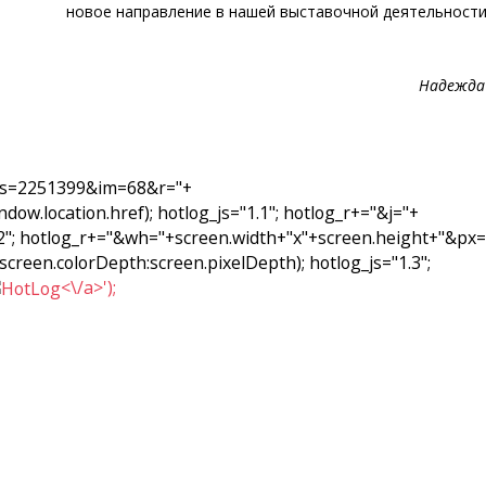
новое направление в нашей выставочной деятельности
Надежда
"&s=2251399&im=68&r="+
dow.location.href);
hotlog_js="1.1"; hotlog_r+="&j="+
.2"; hotlog_r+="&wh="+screen.width+"x"+screen.height+"&px=
?screen.colorDepth:screen.pixelDepth);
hotlog_js="1.3";
<\/a>');