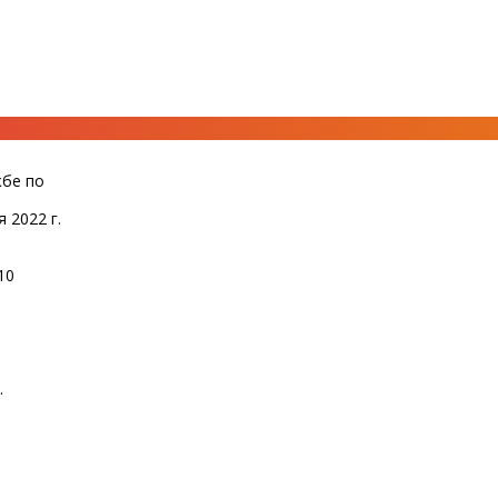
жбе по
 2022 г.
10
.