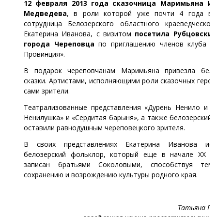
12 февраля 2013 года
сказочница Маримьяна Ив
Медведева
, в роли которой уже почти 4 года вы
сотрудница Белозерского областного краеведческог
Екатерина Иванова, с визитом
посетила Рубцовски
города Череповца
по приглашению членов клуба «
Провинция».
В подарок череповчанам Маримьяна привезла бело
сказки. Артистами, исполняющими роли сказочных герое
сами зрители.
Театрализованные представления «Дурень Ненило и ж
Ненилушка» и «Сердитая барыня», а также белозерский 
оставили равнодушным череповецкого зрителя.
В своих представлениях Екатерина Иванова исп
белозерский фольклор, который еще в начале XX в
записан братьями Соколовыми, способствуя тем
сохранению и возрождению культуры родного края.
Татьяна Га