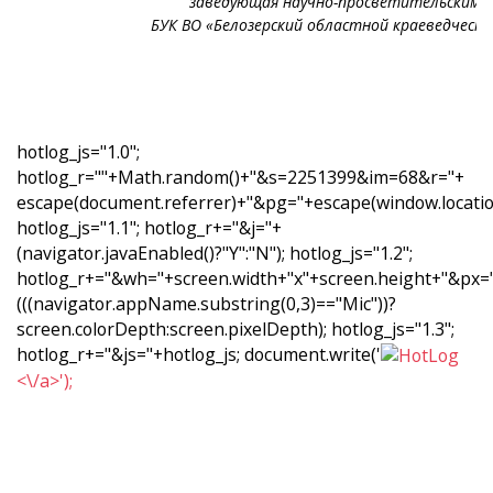
заведующая научно-просветительским 
БУК ВО «Белозерский областной краеведчески
hotlog_js="1.0";
hotlog_r=""+Math.random()+"&s=2251399&im=68&r="+
escape(document.referrer)+"&pg="+escape(window.location
hotlog_js="1.1"; hotlog_r+="&j="+
(navigator.javaEnabled()?"Y":"N");
hotlog_js="1.2";
hotlog_r+="&wh="+screen.width+"x"+screen.height+"&px=
(((navigator.appName.substring(0,3)=="Mic"))?
screen.colorDepth:screen.pixelDepth);
hotlog_js="1.3";
hotlog_r+="&js="+hotlog_js; document.write('
<\/a>');