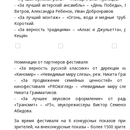
- «За лучший актерский ансамбль» – «День Победы», В
Ветров, Александра Ребенок, Иван Добронравов.
- «За лучший монтаж» – «Огонь, вода и медные трубы»
Короткий.
- «За верность традициям» – «Алхас и Джульетта», ре
Кещян.
Номинации от партнеров фестиваля:
- «За верность русской классике» от дирекции кин
«Киномир» – «Невидимые миру слезы», реж. Никита Грам
- «За продвижение семейных ценностей» от ди
кинофестиваля «PROвзгляд» – «Невидимые миру слезы
Никита Грамматиков.
- «За лучшее звуковое оформление» от радиос
«Трансмит» – «F5», звукорежиссеры Виктор Семенов,
Абидова.
За время фестиваля на 6 конкурсных показов приш
зрителей, на внеконкурсные показы –
более 1500 зрителе