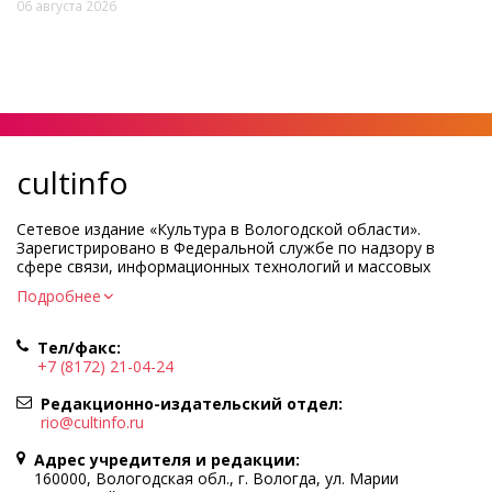
06 августа 2026
cultinfo
Сетевое издание «Культура в Вологодской области».
Зарегистрировано в Федеральной службе по надзору в
сфере связи, информационных технологий и массовых
коммуникаций.
Подробнее
Регистрационный номер и дата принятия решения о
регистрации: ЭЛ № ФС77-83275 от 19 мая 2022 г.
Тел/факс:
Учредитель КУ ВО «Информационно-аналитический центр
+7 (8172) 21-04-24
культуры»
Адрес учредителя и редакции: 160000, Вологодская обл., г.
Редакционно-издательский отдел:
Вологда, ул. Марии Ульяновой, д.10
rio@cultinfo.ru
Главный редактор — Легчанова Елена Григорьевна
Адрес учредителя и редакции:
Политика в отношении обработки персональных данных
160000, Вологодская обл., г. Вологда, ул. Марии