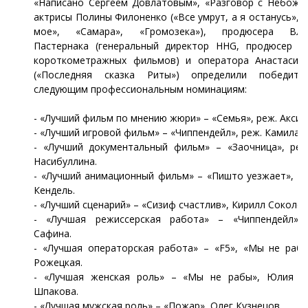
«Написано Сергеем Довлатовым», «Разговор с Небожит
актрисы Полины Филоненко («Все умрут, а я останусь», 
мое», «Самара», «Громозека»), продюсера Влад
Пастернака (генеральный директор HHG, продюсер б
короткометражных фильмов) и оператора Анастасия
(«Последняя сказка Риты») определили победит
следующим профессиональным номинациям:
- «Лучший фильм по мнению жюри» – «Семья», реж. Аксинь
- «Лучший игровой фильм» – «Чиппендейл», реж. Камила 
- «Лучший документальный фильм» – «Заочница», реж
Насибуллина.
- «Лучший анимационный фильм» – «Пишто уезжает», ре
Кендель.
- «Лучший сценарий» – «Сизиф счастлив», Кирилл Соколов
- «Лучшая режиссерская работа» – «Чиппендейл»,
Сафина.
- «Лучшая операторская работа» – «F5», «Мы не рабы
Рожецкая.
- «Лучшая женская роль» – «Мы не рабы», Юлия И
Шпакова.
- «Лучшая мужская роль» – «Пожар», Олег Кузнецов.