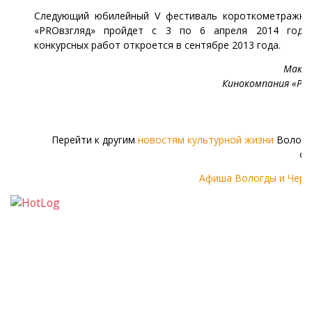
Следующий юбилейный V фестиваль короткометражно
«PROвзгляд» пройдет с 3 по 6 апреля 2014 года
конкурсных работ откроется в сентябре 2013 года.
Макар
Кинокомпания «PR
Перейти к другим
новостям культурной жизни
Волого
об
Афиша Вологды и Чере