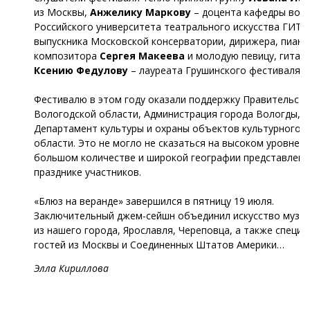
из Москвы,
Анжелику Маркову
– доцента кафедры вок
Российского университета театрального искусства ГИТИ
выпускника Московской консерватории, дирижера, пиани
композитора
Сергея Макеева
и молодую певицу, гитар
Ксению Федулову
– лауреата Грушинского фестиваля.
Фестивалю в этом году оказали поддержку Правительст
Вологодской области, Администрация города Вологды,
Департамент культуры и охраны объектов культурного 
области. Это не могло не сказаться на высоком уровне,
большом количестве и широкой географии представленн
празднике участников.
«Блюз на веранде» завершился в пятницу 19 июля.
Заключительный джем-сейшн объединил искусство музы
из нашего города, Ярославля, Череповца, а также специ
гостей из Москвы и Соединенных Штатов Америки…
Элла Кириллова