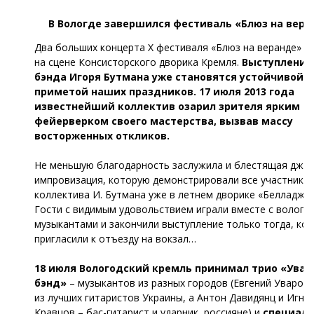
В Вологде завершился фестиваль «Блюз на вера
Два больших концерта Х фестиваля «Блюз на веранде» п
на сцене Консисторского дворика Кремля.
Выступления 
бэнда Игоря Бутмана уже становятся устойчивой
приметой наших праздников. 17 июля 2013 года
известнейший коллектив озарил зрителя ярким
фейерверком своего мастерства, вызвав массу
восторженных откликов.
Не меньшую благодарность заслужила и блестящая джа
импровизация, которую демонстрировали все участники
коллектива И. Бутмана уже в летнем дворике «Белладжио
Гости с видимым удовольствием играли вместе с волого
музыкантами и закончили выступление только тогда, ког
пригласили к отъезду на вокзал…
18 июля Вологодский кремль принимал трио «Увар
бэнд»
– музыкантов из разных городов (Евгений Уваров 
из лучших гитаристов Украины, а Антон Давидянц и Игна
Кравцов – бас-гитарист и ударник, россияне) и
специал