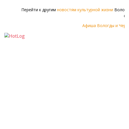
Перейти к другим
новостям культурной жизни
Волого
об
Афиша Вологды и Чере