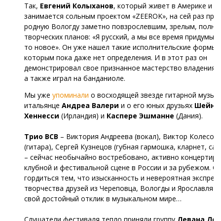
Так,
Евгений Колыханов
, который живет в Америке и с
занимается сольным проектом «ZEEROK», на сей раз прие
родную Вологду заметно повзрослевшим, зрелым, полны
творческих планов: «Я русский, а мы все время придумыв
то новое». Он уже нашел такие исполнительские формы,
которым пока даже нет определения. И в этот раз он
демонстрировал свое признанное мастерство владения г
а также играл на банданиоле.
Мы уже
упоминали
о восходящей звезде гитарной музыки
итальянце
Андреа Валери
и о его юных друзьях
Шейне
Хеннесси
(Ирландия) и
Каспере Эшманне
(Дания).
Трио ВСВ
– Виктория Андреева (вокал), Виктор Колесов
(гитара), Сергей Кузнецов (губная гармошка, кларнет, са
– сейчас необычайно востребовано, активно концертиру
клубной и фестивальной сцене в России и за рубежом. С
гордиться тем, что изысканность и невероятная экспрес
творчества друзей из Череповца, Вологды и Ярославля 
свой достойный отклик в музыкальном мире…
Слушатели фестиваля тепло приняли группу
Левана Ло