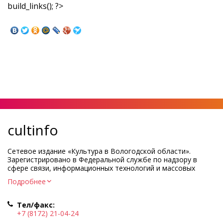
build_links(); ?>
cultinfo
Сетевое издание «Культура в Вологодской области».
Зарегистрировано в Федеральной службе по надзору в
сфере связи, информационных технологий и массовых
коммуникаций.
Подробнее
Регистрационный номер и дата принятия решения о
регистрации: ЭЛ № ФС77-83275 от 19 мая 2022 г.
Тел/факс:
Учредитель КУ ВО «Информационно-аналитический центр
+7 (8172) 21-04-24
культуры»