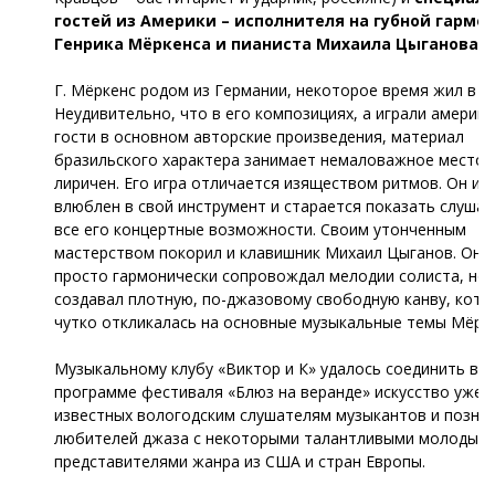
гостей из Америки – исполнителя на губной гармо
Генрика Мёркенса и пианиста Михаила Цыганова.
Г. Мёркенс родом из Германии, некоторое время жил в Б
Неудивительно, что в его композициях, а играли америк
гости в основном авторские произведения, материал
бразильского характера занимает немаловажное место. 
лиричен. Его игра отличается изяществом ритмов. Он ис
влюблен в свой инструмент и старается показать слуша
все его концертные возможности. Своим утонченным
мастерством покорил и клавишник Михаил Цыганов. Он 
просто гармонически сопровождал мелодии солиста, но
создавал плотную, по-джазовому свободную канву, кото
чутко откликалась на основные музыкальные темы Мёрк
Музыкальному клубу «Виктор и К» удалось соединить в
программе фестиваля «Блюз на веранде» искусство уже
известных вологодским слушателям музыкантов и позна
любителей джаза с некоторыми талантливыми молодым
представителями жанра из США и стран Европы.