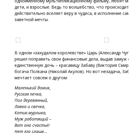
одноименному мультипликационному фильму, любят мно
дети, и взрослые. Ведь то волшебство, что происходит в 
действительно вселяет веру в чудеса, в исполнение само
заветной мечты.
В одном «захудалом королевстве» Царь (Александр Чупи
решил поправить свои финансовые дела, выдав замуж с
единственную дочь – красавицу Забаву (Виктория Смирно
богача Полкана (Николай Акулов). Но вот незадача, Заба
мечтает совсем о другом:
Маленький домик,
Русская печка,
Пол деревянный,
Лавка и свечка,
Котик-мурлыка,
Муж работящий –
Вот оно счастье!
Нет его слаще...