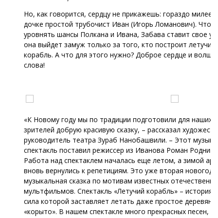
Но, как говорится, сердцу не прикажешь: гораздо милее 
дочке простой трубочист Иван (Игорь Ломанович). Чтоб
уровнять шансы Полкана и Ивана, Забава ставит свое ус
она выйдет замуж только за того, кто построит летучий
корабль. А что для этого нужно? Доброе сердце и волше
слова!
«К Новому году мы по традиции подготовили для наших 
зрителей добрую красивую сказку, – рассказал художест
руководитель театра Зураб Нанобашвили. – Этот музык
спектакль поставил режиссер из Иванова Роман Родницк
Работа над спектаклем началась еще летом, а зимой ар
вновь вернулись к репетициям. Это уже вторая новогодн
музыкальная сказка по мотивам известных отечественн
мультфильмов. Спектакль «Летучий корабль» – история 
сила которой заставляет летать даже простое деревянн
«корыто». В нашем спектакле много прекрасных песен,