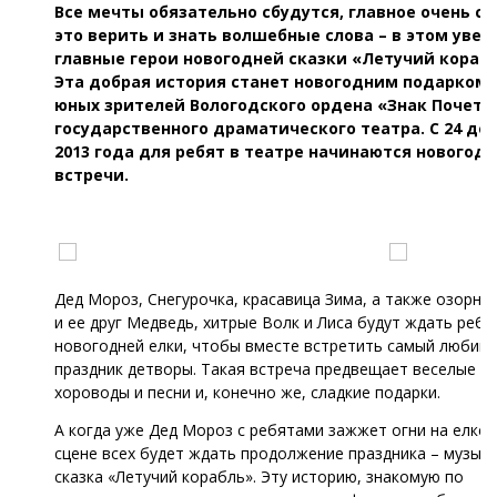
Все мечты обязательно сбудутся, главное очень си
это верить и знать волшебные слова – в этом уве
главные герои новогодней сказки «Летучий корабл
Эта добрая история станет новогодним подарком 
юных зрителей Вологодского ордена «Знак Почета
государственного драматического театра. С 24 де
2013 года для ребят в театре начинаются новогод
встречи.
Дед Мороз, Снегурочка, красавица Зима, а также озорн
и ее друг Медведь, хитрые Волк и Лиса будут ждать ребя
новогодней елки, чтобы вместе встретить самый любим
праздник детворы. Такая встреча предвещает веселые иг
хороводы и песни и, конечно же, сладкие подарки.
А когда уже Дед Мороз с ребятами зажжет огни на елке,
сцене всех будет ждать продолжение праздника – музык
сказка «Летучий корабль». Эту историю, знакомую по