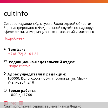
cultinfo
Сетевое издание «Культура в Вологодской области».
Зарегистрировано в Федеральной службе по надзору в
сфере связи, информационных технологий и массовых
коммуникаций.
Подробнее
Регистрационный номер и дата принятия решения о
регистрации: ЭЛ № ФС77-83275 от 19 мая 2022 г.
Тел/факс:
Учредитель КУ ВО «Информационно-аналитический центр
+7 (8172) 21-04-24
культуры»
Адрес учредителя и редакции: 160000, Вологодская обл., г.
Редакционно-издательский отдел:
Вологда, ул. Марии Ульяновой, д.10
rio@cultinfo.ru
Главный редактор — Легчанова Елена Григорьевна
Адрес учредителя и редакции:
Политика в отношении обработки персональных данных
160000, Вологодская обл., г. Вологда, ул. Марии
Ульяновой, д.10
При полном или частичном использовании информации
портала гиперссылка на cultinfo.ru обязательна.
Время работы:
Редакция не несет ответственности за достоверность
с 8:00 до 17:00
информации, содержащейся в рекламных объявлениях.
12+
Сайт использует сервис веб-аналитики Яндекс