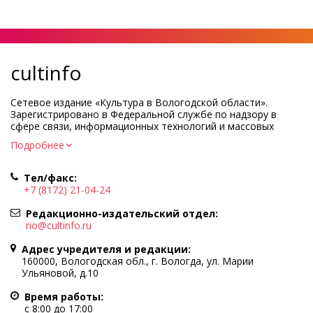
cultinfo
Сетевое издание «Культура в Вологодской области».
Зарегистрировано в Федеральной службе по надзору в
сфере связи, информационных технологий и массовых
коммуникаций.
Подробнее
Регистрационный номер и дата принятия решения о
регистрации: ЭЛ № ФС77-83275 от 19 мая 2022 г.
Тел/факс:
Учредитель КУ ВО «Информационно-аналитический центр
+7 (8172) 21-04-24
культуры»
Адрес учредителя и редакции: 160000, Вологодская обл., г.
Редакционно-издательский отдел:
Вологда, ул. Марии Ульяновой, д.10
rio@cultinfo.ru
Главный редактор — Легчанова Елена Григорьевна
Адрес учредителя и редакции:
Политика в отношении обработки персональных данных
160000, Вологодская обл., г. Вологда, ул. Марии
Ульяновой, д.10
При полном или частичном использовании информации
портала гиперссылка на cultinfo.ru обязательна.
Время работы:
Редакция не несет ответственности за достоверность
с 8:00 до 17:00