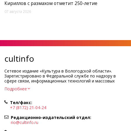
Кириллов с размахом отметит 250-летие
07 августа 2026
cultinfo
Сетевое издание «Культура в Вологодской области».
Зарегистрировано в Федеральной службе по надзору в
сфере связи, информационных технологий и массовых
коммуникаций.
Подробнее
Регистрационный номер и дата принятия решения о
регистрации: ЭЛ № ФС77-83275 от 19 мая 2022 г.
Тел/факс:
Учредитель КУ ВО «Информационно-аналитический центр
+7 (8172) 21-04-24
культуры»
Адрес учредителя и редакции: 160000, Вологодская обл., г.
Редакционно-издательский отдел:
Вологда, ул. Марии Ульяновой, д.10
rio@cultinfo.ru
Главный редактор — Легчанова Елена Григорьевна