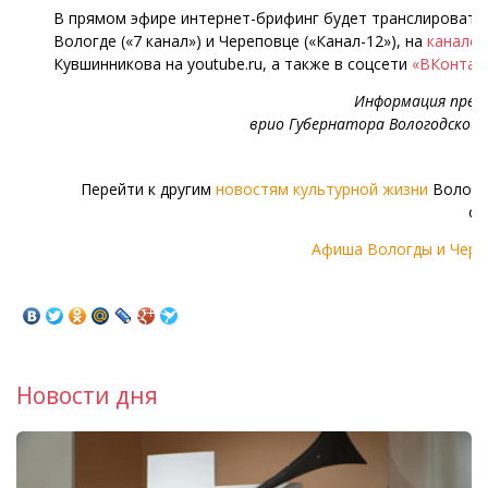
В прямом эфире интернет-брифинг будет транслировать
Вологде («7 канал») и Череповце («Канал-12»), на
канале
О
Кувшинникова на youtube.ru, а также в соцсети
«ВКонтак
Информация прес
врио Губернатора Вологодской
Перейти к другим
новостям культурной жизни
Волого
об
Афиша Вологды и Чере
Новости дня