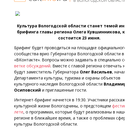
Культура Вологодской области станет темой инт
брифинга главы региона Олега Кувшинникова, к
состоится 23 июня.
Брифинг будет проводиться на площадке официального
сообщества врио Губернатора Вологодской области в с
«ВКонтакте». Вопросы можно задавать в специально со
ветке обсуждений
. Вместе с главой региона отвечать на
будут заместитель Губернатора
Олег Васильев
, началь
Департамента культуры, туризма и охраны объектов
культурного наследия Вологодской области
Владимир
Осиповский
и приглашенные гости.
Интернет-брифинг начнется в 19:30. Участники расскажу
культурной жизни Вологодчины, о предстоящем
фестива
лете
, о программах, которые будут реализованы в наше
регионе в ближайшее время, а также о проблемах сферы
культуры Вологодской области.