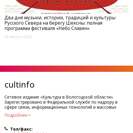
Два дня музыки, истории, традиций и культуры
Русского Севера на берегу Шексны: полная
программа фестиваля «Небо Славян»
06 августа 2026
cultinfo
Сетевое издание «Культура в Вологодской области».
Зарегистрировано в Федеральной службе по надзору в
сфере связи, информационных технологий и массовых
коммуникаций.
Подробнее
Регистрационный номер и дата принятия решения о
регистрации: ЭЛ № ФС77-83275 от 19 мая 2022 г.
Тел/факс:
Учредитель КУ ВО «Информационно-аналитический центр