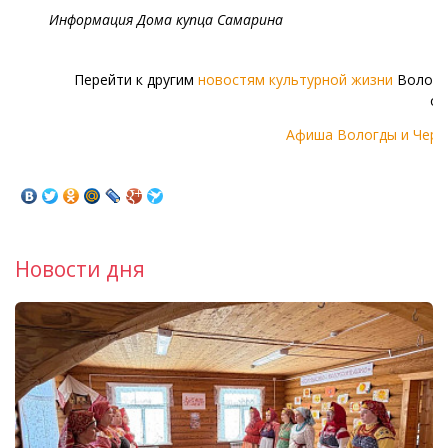
Информация Дома купца Самарина
Перейти к другим
новостям культурной жизни
Волого
об
Афиша Вологды и Чере
Новости дня