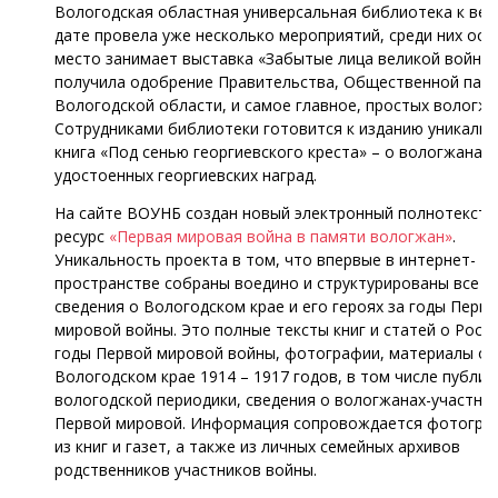
Вологодская областная универсальная библиотека к ве
дате провела уже несколько мероприятий, среди них ос
место занимает выставка «Забытые лица великой войны»
получила одобрение Правительства, Общественной пал
Вологодской области, и самое главное, простых вологжа
Сотрудниками библиотеки готовится к изданию уникальн
книга «Под сенью георгиевского креста» – о вологжанах,
удостоенных георгиевских наград.
На сайте ВОУНБ создан новый электронный полнотекст
ресурс
«Первая мировая война в памяти вологжан»
.
Уникальность проекта в том, что впервые в интернет-
пространстве собраны воедино и структурированы все 
сведения о Вологодском крае и его героях за годы Перв
мировой войны. Это полные тексты книг и статей о Росси
годы Первой мировой войны, фотографии, материалы о
Вологодском крае 1914 – 1917 годов, в том числе публик
вологодской периодики, сведения о вологжанах-участни
Первой мировой. Информация сопровождается фотогра
из книг и газет, а также из личных семейных архивов
родственников участников войны.