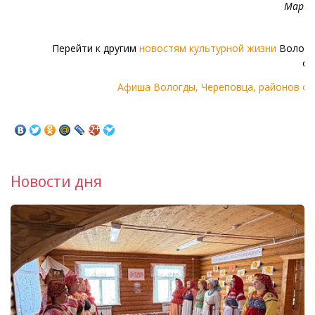
Мария
Перейти к другим
новостям культурной жизни
Волого
об
Афиша Вологды, Череповца, районов об
Новости дня