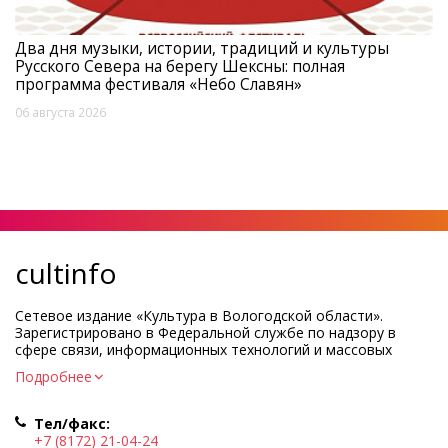
Два дня музыки, истории, традиций и культуры
Русского Севера на берегу Шексны: полная
программа фестиваля «Небо Славян»
06 августа 2026
cultinfo
Сетевое издание «Культура в Вологодской области».
Зарегистрировано в Федеральной службе по надзору в
сфере связи, информационных технологий и массовых
коммуникаций.
Подробнее
Регистрационный номер и дата принятия решения о
регистрации: ЭЛ № ФС77-83275 от 19 мая 2022 г.
Тел/факс:
Учредитель КУ ВО «Информационно-аналитический центр
+7 (8172) 21-04-24