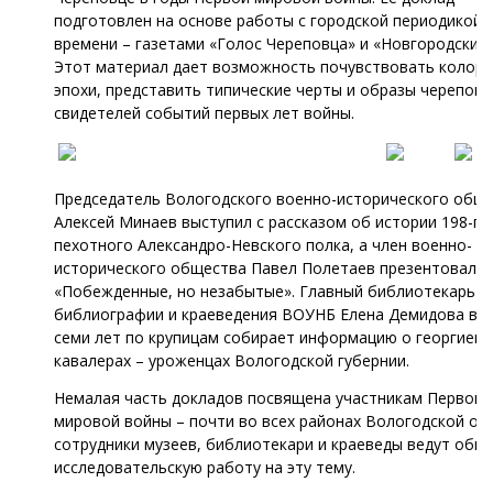
подготовлен на основе работы с городской периодикой 
времени – газетами «Голос Череповца» и «Новгородский 
Этот материал дает возможность почувствовать колор
эпохи, представить типические черты и образы череповч
свидетелей событий первых лет войны.
Председатель Вологодского военно-исторического общ
Алексей Минаев выступил с рассказом об истории 198-го
пехотного Александро-Невского полка, а член военно-
исторического общества Павел Полетаев презентовал п
«Побежденные, но незабытые». Главный библиотекарь о
библиографии и краеведения ВОУНБ Елена Демидова в т
семи лет по крупицам собирает информацию о георгиевс
кавалерах – уроженцах Вологодской губернии.
Немалая часть докладов посвящена участникам Первой
мировой войны – почти во всех районах Вологодской об
сотрудники музеев, библиотекари и краеведы ведут обш
исследовательскую работу на эту тему.