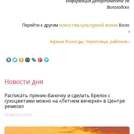
Информация Департамента обра
Вологодской
Перейти к другим
новостям культурной жизни
Волого
об
Афиша Вологды, Череповца, районов об
Новости дня
Расписать пряник-баночку и сделать брелок с
сухоцветами можно на «Летнем вечерке» в Центре
ремесел
06 августа 2026