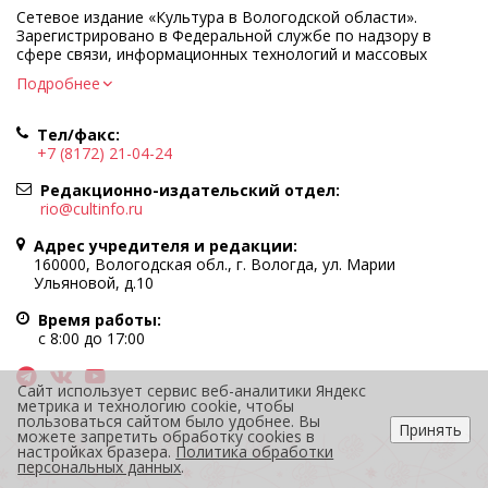
Сетевое издание «Культура в Вологодской области».
Зарегистрировано в Федеральной службе по надзору в
сфере связи, информационных технологий и массовых
коммуникаций.
Подробнее
Регистрационный номер и дата принятия решения о
регистрации: ЭЛ № ФС77-83275 от 19 мая 2022 г.
Тел/факс:
Учредитель КУ ВО «Информационно-аналитический центр
+7 (8172) 21-04-24
культуры»
Адрес учредителя и редакции: 160000, Вологодская обл., г.
Редакционно-издательский отдел:
Вологда, ул. Марии Ульяновой, д.10
rio@cultinfo.ru
Главный редактор — Легчанова Елена Григорьевна
Адрес учредителя и редакции:
Политика в отношении обработки персональных данных
160000, Вологодская обл., г. Вологда, ул. Марии
Ульяновой, д.10
При полном или частичном использовании информации
портала гиперссылка на cultinfo.ru обязательна.
Время работы:
Редакция не несет ответственности за достоверность
с 8:00 до 17:00
информации, содержащейся в рекламных объявлениях.
12+
Сайт использует сервис веб-аналитики Яндекс
метрика и технологию cookie, чтобы
пользоваться сайтом было удобнее. Вы
Принять
можете запретить обработку cookies в
настройках бразера.
Политика обработки
персональных данных
.