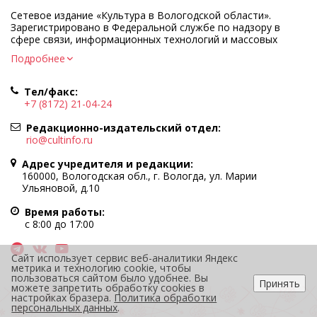
Сетевое издание «Культура в Вологодской области».
Зарегистрировано в Федеральной службе по надзору в
сфере связи, информационных технологий и массовых
коммуникаций.
Подробнее
Регистрационный номер и дата принятия решения о
регистрации: ЭЛ № ФС77-83275 от 19 мая 2022 г.
Тел/факс:
Учредитель КУ ВО «Информационно-аналитический центр
+7 (8172) 21-04-24
культуры»
Адрес учредителя и редакции: 160000, Вологодская обл., г.
Редакционно-издательский отдел:
Вологда, ул. Марии Ульяновой, д.10
rio@cultinfo.ru
Главный редактор — Легчанова Елена Григорьевна
Адрес учредителя и редакции:
Политика в отношении обработки персональных данных
160000, Вологодская обл., г. Вологда, ул. Марии
Ульяновой, д.10
При полном или частичном использовании информации
портала гиперссылка на cultinfo.ru обязательна.
Время работы:
Редакция не несет ответственности за достоверность
с 8:00 до 17:00
информации, содержащейся в рекламных объявлениях.
12+
Сайт использует сервис веб-аналитики Яндекс
метрика и технологию cookie, чтобы
пользоваться сайтом было удобнее. Вы
Принять
можете запретить обработку cookies в
настройках бразера.
Политика обработки
персональных данных
.