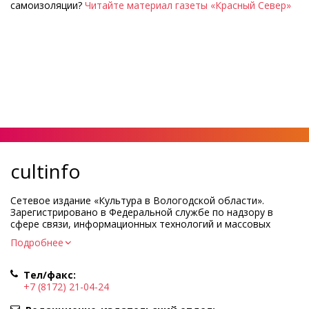
самоизоляции?
Читайте материал газеты «Красный Север»
cultinfo
Сетевое издание «Культура в Вологодской области».
Зарегистрировано в Федеральной службе по надзору в
сфере связи, информационных технологий и массовых
коммуникаций.
Подробнее
Регистрационный номер и дата принятия решения о
регистрации: ЭЛ № ФС77-83275 от 19 мая 2022 г.
Тел/факс:
Учредитель КУ ВО «Информационно-аналитический центр
+7 (8172) 21-04-24
культуры»
Адрес учредителя и редакции: 160000, Вологодская обл., г.