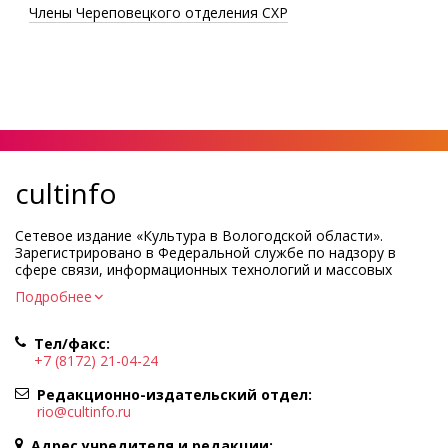
Члены Череповецкого отделения СХР
cultinfo
Сетевое издание «Культура в Вологодской области».
Зарегистрировано в Федеральной службе по надзору в
сфере связи, информационных технологий и массовых
коммуникаций.
Подробнее
Регистрационный номер и дата принятия решения о
регистрации: ЭЛ № ФС77-83275 от 19 мая 2022 г.
Тел/факс:
Учредитель КУ ВО «Информационно-аналитический центр
+7 (8172) 21-04-24
культуры»
Адрес учредителя и редакции: 160000, Вологодская обл., г.
Редакционно-издательский отдел:
Вологда, ул. Марии Ульяновой, д.10
rio@cultinfo.ru
Главный редактор — Легчанова Елена Григорьевна
Адрес учредителя и редакции: