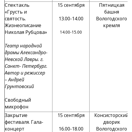
Спектакль
15 сентября
Пятницкая
«Грусть и
башня
святость.
13.00-14.00
Вологодского
Жизнеописание
кремля
Николая Рубцова»
14.00-15.00
Театр народной
драмы Александро-
Невской Лавры. г.
Санкт- Петербург.
Автор и режиссер
– Андрей
Грунтовский
Свободный
микрофон
Закрытие
15 сентября
Консисторский
фестиваля. Гала-
дворик
концерт
16.00-18.00
Вологодского