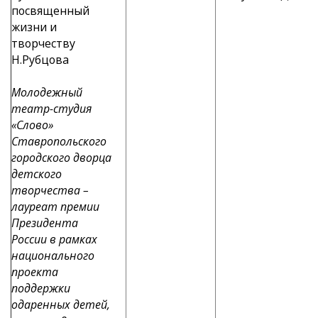
посвященный
жизни и
творчеству
Н.Рубцова
Молодежный
театр-студия
«Слово»
Ставропольского
городского дворца
детского
творчества –
лауреат премии
Президента
России в рамках
национального
проекта
поддержки
одаренных детей,