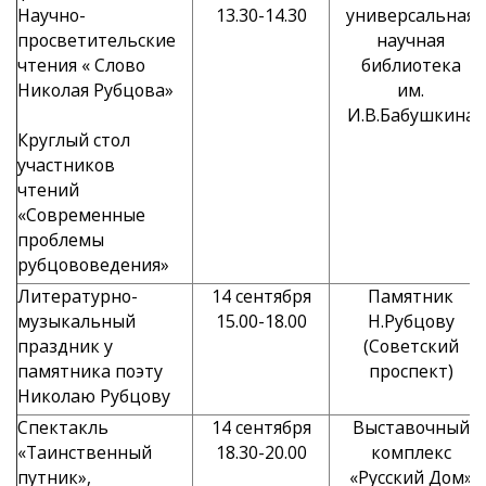
Научно-
13.30-14.30
универсальная
просветительские
научная
чтения « Слово
библиотека
Николая Рубцова»
им.
И.В.Бабушкина
Круглый стол
участников
чтений
«Современные
проблемы
рубцововедения»
Литературно-
14 сентября
Памятник
музыкальный
15.00-18.00
Н.Рубцову
праздник у
(Советский
памятника поэту
проспект)
Николаю Рубцову
Спектакль
14 сентября
Выставочный
«Таинственный
18.30-20.00
комплекс
путник»,
«Русский Дом»