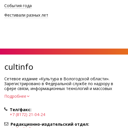
События года
Фестивали разных лет
cultinfo
Сетевое издание «Культура в Вологодской области».
Зарегистрировано в Федеральной службе по надзору в
сфере связи, информационных технологий и массовых
коммуникаций.
Подробнее
Регистрационный номер и дата принятия решения о
регистрации: ЭЛ № ФС77-83275 от 19 мая 2022 г.
Тел/факс:
Учредитель КУ ВО «Информационно-аналитический центр
+7 (8172) 21-04-24
культуры»
Адрес учредителя и редакции: 160000, Вологодская обл., г.
Редакционно-издательский отдел:
Вологда, ул. Марии Ульяновой, д.10