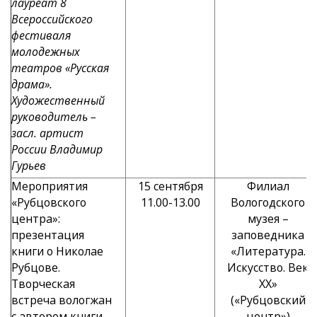
лауреат 8
Всероссийского
фестиваля
молодежных
театров «Русская
драма».
Художественный
руководитель –
засл. артист
России Владимир
Гурьев
Мероприятия
15 сентября
Филиал
«Рубцовского
11.00-13.00
Вологодского
центра»:
музея –
презентация
заповедника
книги о Николае
«Литература.
Рубцове.
Искусство. Век
Творческая
XX»
встреча вологжан
(«Рубцовский
с автором книги,
центр»)