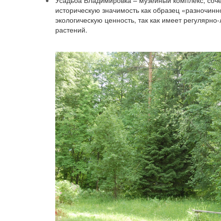
историческую значимость как образец «разночинно
экологическую ценность, так как имеет регулярн
растений.