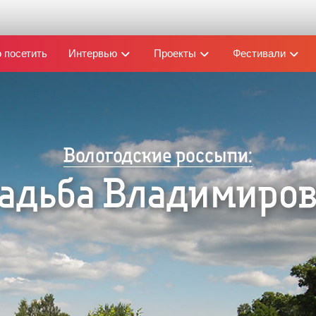
 посетить
Интервью
Проекты
Фестивали
Вологодские россыпи:
адьба Владимиро