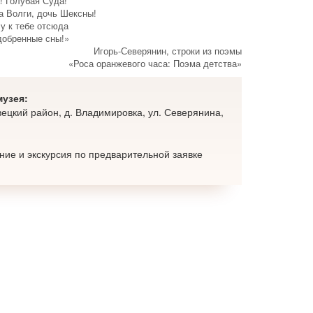
! Голубая Суда!
а Волги, дочь Шексны!
чу к тебе отсюда
добренные сны!
Игорь-Северянин, строки из поэмы
«Роса оранжевого часа: Поэма детства»
музея:
ецкий район, д. Владимировка, ул. Северянина,
ие и экскурсия по предварительной заявке