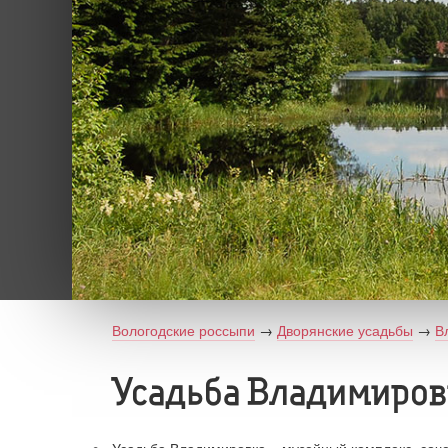
Вологодские россыпи
→
Дворянские усадьбы
→
В
Усадьба Владимиров
Усадьба Владимировка – музейный комплекс, соч