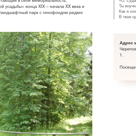
О, Суда
Ты внучк
й усадьбы» конца XIX – начала XX века и
Как я хо
о-ландшафтный парк с генофондом редких
В твои о
Адрес 
Черепов
1.
Посещен