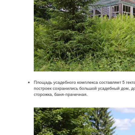
Площадь усадебного комплекса составляет 5 гектар
построек сохранились большой усадебный дом, до
сторожка, баня-прачечная.