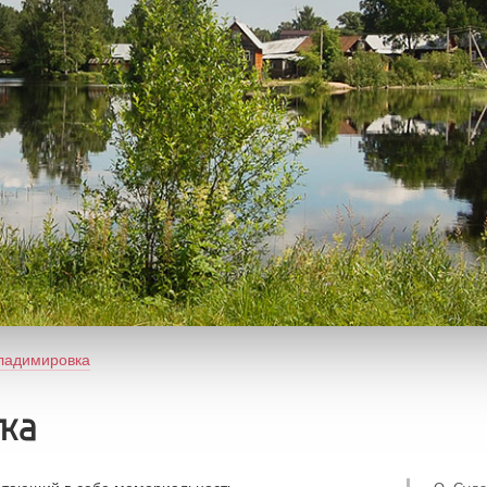
ладимировка
ка
етающий в себе мемориальность,