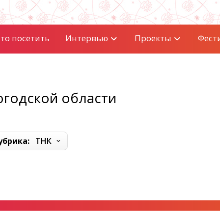
то посетить
Интервью
Проекты
Фест
огодской области
убрика:
ТНК